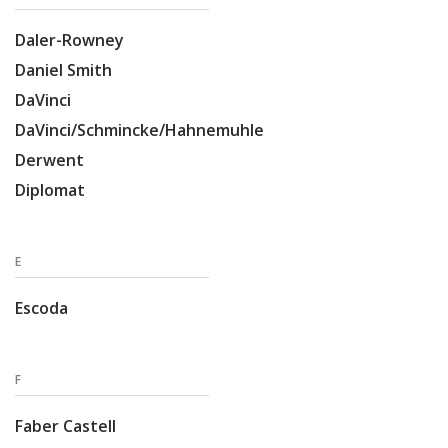
Daler-Rowney
Daniel Smith
DaVinci
DaVinci/Schmincke/Hahnemuhle
Derwent
Diplomat
E
Escoda
F
Faber Castell