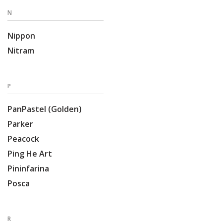
N
Nippon
Nitram
P
PanPastel (Golden)
Parker
Peacock
Ping He Art
Pininfarina
Posca
R