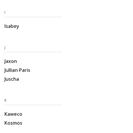
I
Isabey
J
Jaxon
Jullian Paris
Juscha
K
Kaweco
Kosmos