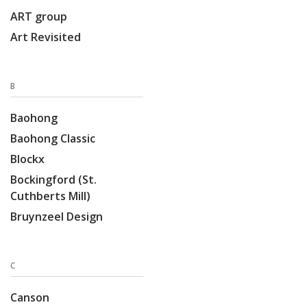
ART group
Art Revisited
B
Baohong
Baohong Classic
Blockx
Bockingford (St.
Cuthberts Mill)
Bruynzeel Design
C
Canson