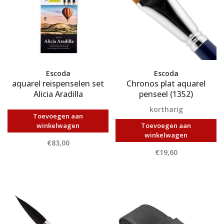
Escoda
Escoda
aquarel reispenselen set
Chronos plat aquarel
Alicia Aradilla
penseel (1352)
kortharig
Toevoegen aan
winkelwagen
Toevoegen aan
winkelwagen
€83,00
€19,60