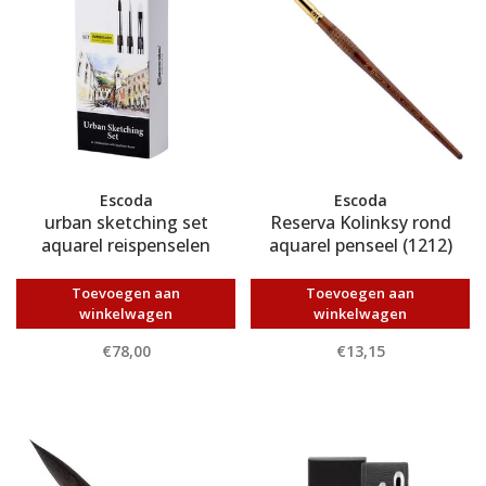
Escoda
Escoda
urban sketching set
Reserva Kolinksy rond
aquarel reispenselen
aquarel penseel (1212)
Toevoegen aan
Toevoegen aan
winkelwagen
winkelwagen
€78,00
€13,15