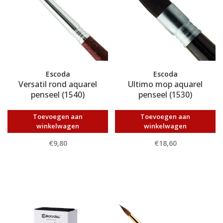
Escoda
Escoda
Versatil rond aquarel
Ultimo mop aquarel
penseel (1540)
penseel (1530)
Toevoegen aan
Toevoegen aan
winkelwagen
winkelwagen
€9,80
€18,60