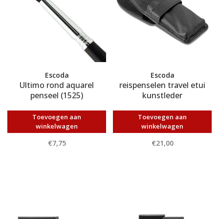
Escoda
Escoda
Ultimo rond aquarel
reispenselen travel etui
penseel (1525)
kunstleder
Toevoegen aan
Toevoegen aan
winkelwagen
winkelwagen
€7,75
€21,00