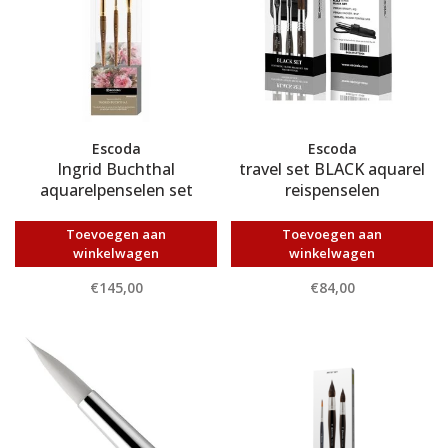
Escoda
Escoda
Ingrid Buchthal
travel set BLACK aquarel
aquarelpenselen set
reispenselen
Toevoegen aan
Toevoegen aan
winkelwagen
winkelwagen
€145,00
€84,00