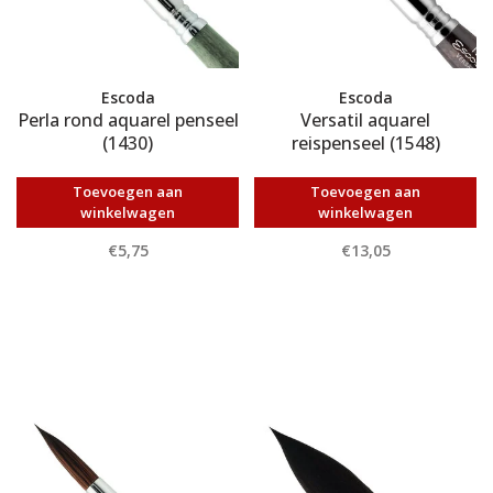
Escoda
Escoda
Perla rond aquarel penseel
Versatil aquarel
(1430)
reispenseel (1548)
Toevoegen aan
Toevoegen aan
winkelwagen
winkelwagen
€5,75
€13,05