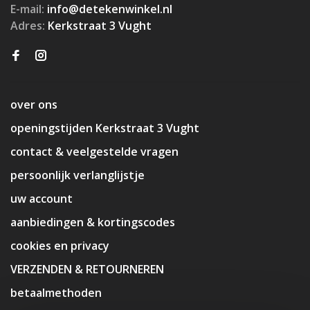
E-mail:
info@detekenwinkel.nl
Adres:
Kerkstraat 3 Vught
over ons
openingstijden Kerkstraat 3 Vught
contact & veelgestelde vragen
persoonlijk verlanglijstje
uw account
aanbiedingen & kortingscodes
cookies en privacy
VERZENDEN & RETOURNEREN
betaalmethoden