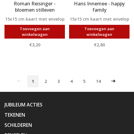
Roman Reisinger -
Hans Innemee - happy
bloemen stilleven
family
15x15 cm kaart met envelop
15x15 cm kaart met envelop
Toevoegen aan
Toevoegen aan
winkelwagen
winkelwagen
€3,20
€2,80
1
2
3
4
5
14
JUBILEUM ACTIES
TEKENEN
SCHILDEREN