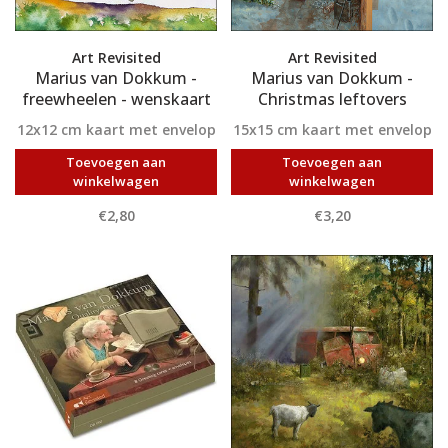
Art Revisited
Art Revisited
Marius van Dokkum -
Marius van Dokkum -
freewheelen - wenskaart
Christmas leftovers
12x12 cm kaart met envelop
15x15 cm kaart met envelop
Toevoegen aan
Toevoegen aan
winkelwagen
winkelwagen
€2,80
€3,20