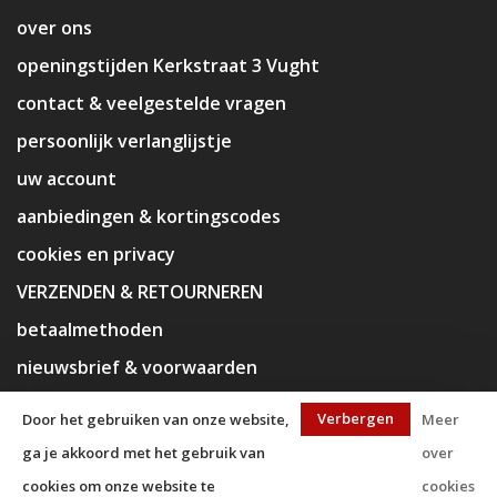
over ons
openingstijden Kerkstraat 3 Vught
contact & veelgestelde vragen
persoonlijk verlanglijstje
uw account
aanbiedingen & kortingscodes
cookies en privacy
VERZENDEN & RETOURNEREN
betaalmethoden
nieuwsbrief & voorwaarden
disclaimer
Verbergen
Door het gebruiken van onze website,
Meer
ga je akkoord met het gebruik van
over
cookies om onze website te
cookies