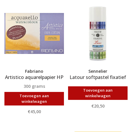
Fabriano
Sennelier
Artistico aquarelpapier HP
Latour softpastel fixatief
300 grams
Toevoegen aan
Toevoegen aan
winkelwagen
winkelwagen
€20,50
€45,00