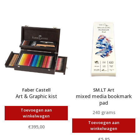
Faber Castell
SM.LT Art
Art & Graphic kist
mixed media bookmark
pad
Toevoegen aan
240 grams
winkelwagen
Toevoegen aan
€395,00
winkelwagen
€5,85