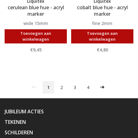
Liquitex
Liquitex
cerulean blue hue - acryl
cobalt blue hue - acryl
marker
marker
wide 15mm
fine 2mm
Toevoegen aan
Toevoegen aan
winkelwagen
winkelwagen
€9,45
€4,80
1
2
3
4
JUBILEUM ACTIES
TEKENEN
SCHILDEREN