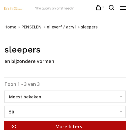
0
Home
PENSELEN
olieverf / acryl
sleepers
sleepers
en bijzondere vormen
Toon 1 - 3 van 3
Meest bekeken
50
More filters