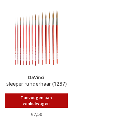
DaVinci
sleeper runderhaar (1287)
Toevoegen aan
winkelwagen
€7,50