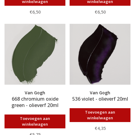
winkelwagen
winkelwagen
€6,50
€6,50
Van Gogh
Van Gogh
668 chromium oxide
536 violet - olieverf 20ml
green - olieverf 20ml
Toevoegen aan
winkelwagen
Toevoegen aan
winkelwagen
€4,35
€5,75