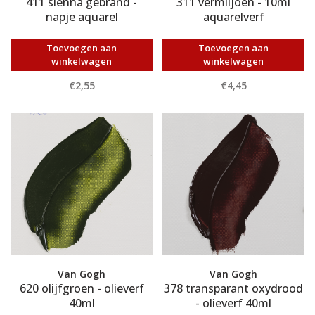
411 sienna gebrand -
311 vermiljoen - 10ml
napje aquarel
aquarelverf
Toevoegen aan
Toevoegen aan
winkelwagen
winkelwagen
€2,55
€4,45
Van Gogh
Van Gogh
620 olijfgroen - olieverf
378 transparant oxydrood
40ml
- olieverf 40ml