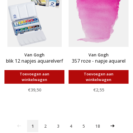
Van Gogh
Van Gogh
blik 12 napjes aquarelverf
357 roze - napje aquarel
Toevoegen aan
Toevoegen aan
winkelwagen
winkelwagen
€39,50
€2,55
1
2
3
4
5
18