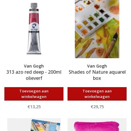
Van Gogh
Van Gogh
313 azo red deep - 200ml
Shades of Nature aquarel
olieverf
box
Toevoegen aan
Toevoegen aan
winkelwagen
winkelwagen
€13,25
€29,75