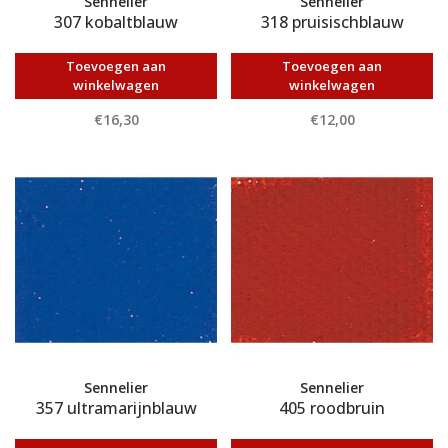
Sennelier
Sennelier
307 kobaltblauw
318 pruisischblauw
Toevoegen aan
Toevoegen aan
winkelwagen
winkelwagen
€16,30
€12,00
Sennelier
Sennelier
357 ultramarijnblauw
405 roodbruin