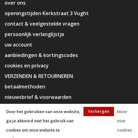
over ons
openingstijden Kerkstraat 3 Vught
contact & veelgestelde vragen
persoonlijk verlanglijstje
uw account
aanbiedingen & kortingscodes
cookies en privacy
VERZENDEN & RETOURNEREN
betaalmethoden
nieuwsbrief & voorwaarden
disclaimer
Verbergen
Door het gebruiken van onze website,
Meer
ga je akkoord met het gebruik van
over
cookies om onze website te
cookies