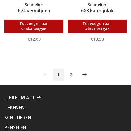
Sennelier
Sennelier
674 vermiljoen
688 karmijnlak
Toevoegen aan
Toevoegen aan
winkelwagen
winkelwagen
€12,00
€13,50
1
2
JUBILEUM ACTIES
TEKENEN
SCHILDEREN
PENSELEN