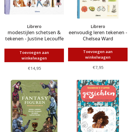
Librero
Librero
modestijlen schetsen &
eenvoudig leren tekenen -
tekenen - Justine Lecouffe
Chelsea Ward
en Chloe Takahashi
Toevoegen aan
Toevoegen aan
winkelwagen
winkelwagen
€7,95
€14,95