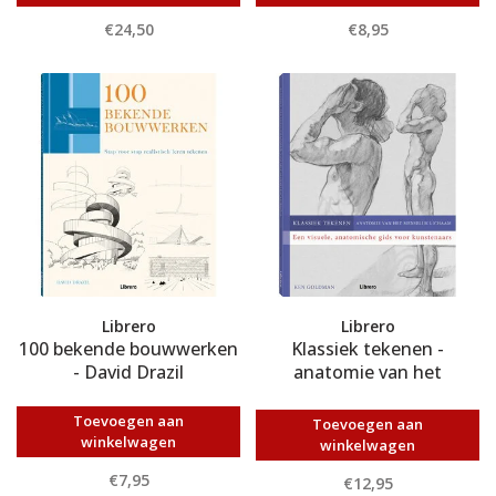
€24,50
€8,95
Librero
Librero
100 bekende bouwwerken
Klassiek tekenen -
- David Drazil
anatomie van het
menselijk lichaam - Ken
Goldman
Toevoegen aan
Toevoegen aan
winkelwagen
winkelwagen
€7,95
€12,95