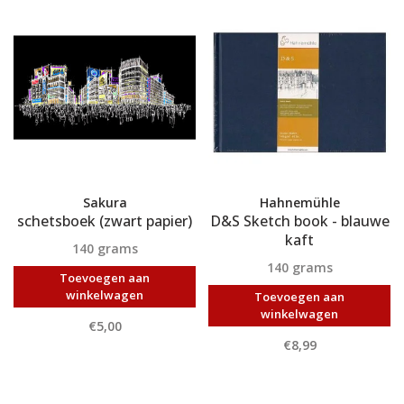
Sakura
Hahnemühle
schetsboek (zwart papier)
D&S Sketch book - blauwe
kaft
140 grams
140 grams
Toevoegen aan
winkelwagen
Toevoegen aan
winkelwagen
€5,00
€8,99