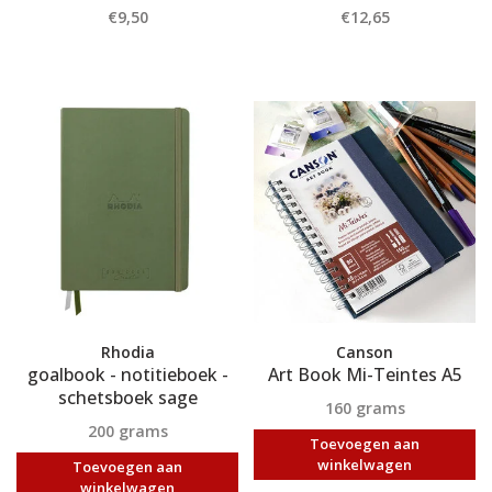
€9,50
€12,65
Rhodia
Canson
goalbook - notitieboek -
Art Book Mi-Teintes A5
schetsboek sage
160 grams
200 grams
Toevoegen aan
winkelwagen
Toevoegen aan
winkelwagen