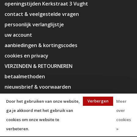
openingstijden Kerkstraat 3 Vught
contact & veelgestelde vragen
persoonlijk verlanglijstje
uw account
aanbiedingen & kortingscodes
cookies en privacy
VERZENDEN & RETOURNEREN
betaalmethoden
nieuwsbrief & voorwaarden
disclaimer
Verbergen
Door het gebruiken van onze website,
Meer
ga je akkoord met het gebruik van
over
cookies om onze website te
cookies
verbeteren.
»
© Copyright 2026 KaJa Art Material