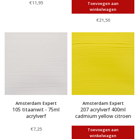
€11,95
Toevoegen aan
winkelwagen
€21,50
Amsterdam Expert
Amsterdam Expert
105 titaanwit - 75ml
207 acrylverf 400ml
acrylverf
cadmium yellow citroen
€7,25
Toevoegen aan
winkelwagen