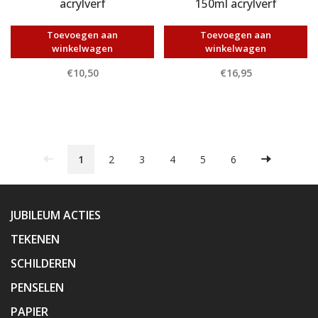
acrylverf
150ml acrylverf
Toevoegen aan
Toevoegen aan
winkelwagen
winkelwagen
€10,50
€16,95
1
2
3
4
5
6
JUBILEUM ACTIES
TEKENEN
SCHILDEREN
PENSELEN
PAPIER