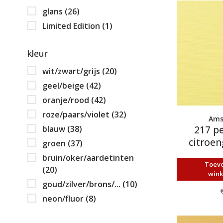
glans
(26)
Limited Edition
(1)
kleur
wit/zwart/grijs
(20)
geel/beige
(42)
oranje/rood
(42)
roze/paars/violet
(32)
Ams
blauw
(38)
217 p
citroeng
groen
(37)
120ml 
bruin/oker/aardetinten
Toev
(20)
win
goud/zilver/brons/...
(10)
neon/fluor
(8)