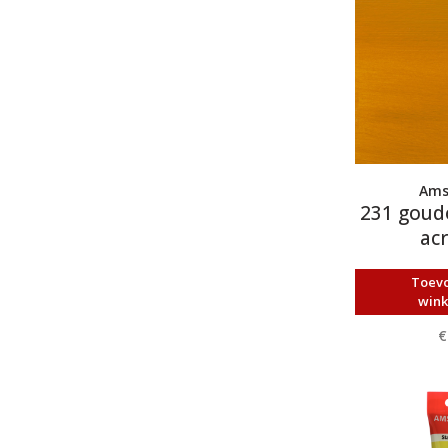
Ams
231 goud
acr
Toev
win
€