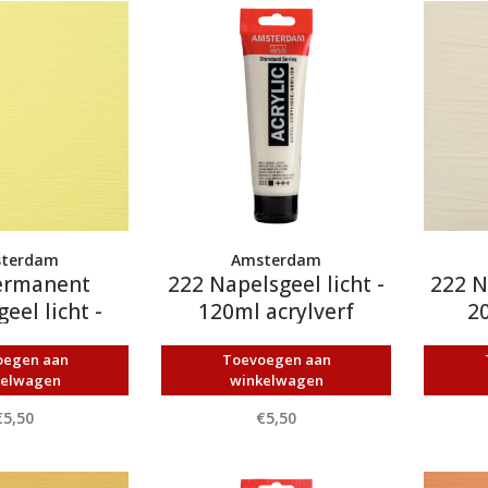
terdam
Amsterdam
ermanent
222 Napelsgeel licht -
222 N
eel licht -
120ml acrylverf
20
acrylverf
oegen aan
Toevoegen aan
kelwagen
winkelwagen
€5,50
€5,50