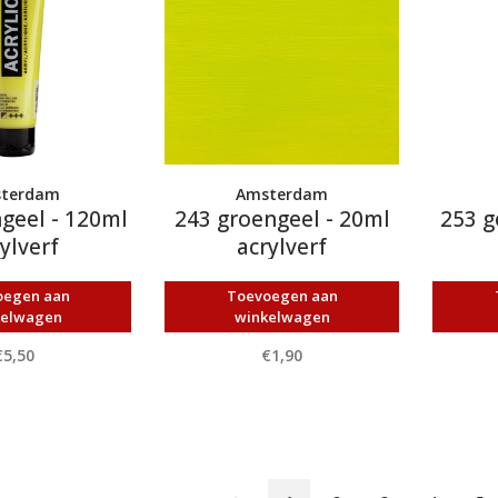
terdam
Amsterdam
geel - 120ml
243 groengeel - 20ml
253 g
ylverf
acrylverf
oegen aan
Toevoegen aan
kelwagen
winkelwagen
€5,50
€1,90