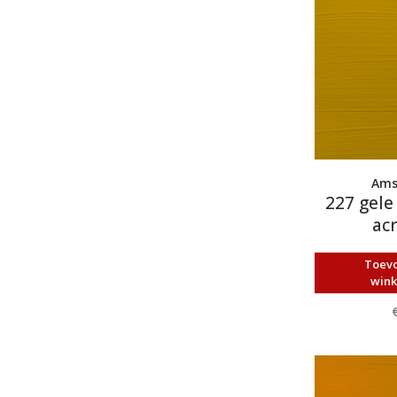
Ams
227 gele
acr
Toev
win