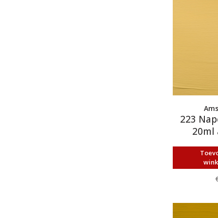
Ams
223 Nape
20ml 
Toev
win