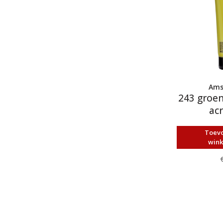
Ams
243 groen
acr
Toev
win