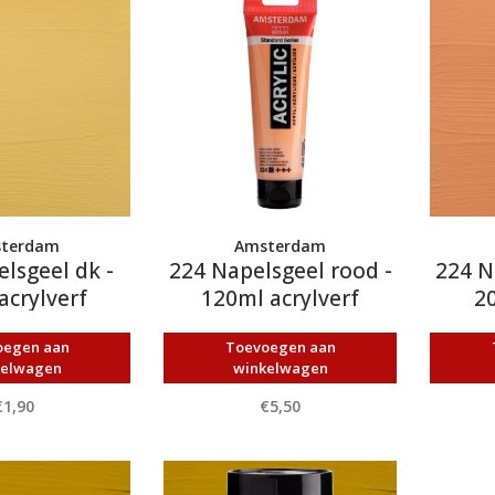
terdam
Amsterdam
lsgeel dk -
224 Napelsgeel rood -
224 N
acrylverf
120ml acrylverf
20
oegen aan
Toevoegen aan
kelwagen
winkelwagen
€1,90
€5,50