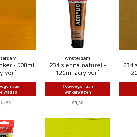
terdam
Amsterdam
oker - 500ml
234 sienna naturel -
234 
ylverf
120ml acrylverf
20
oegen aan
Toevoegen aan
kelwagen
winkelwagen
14,95
€5,50