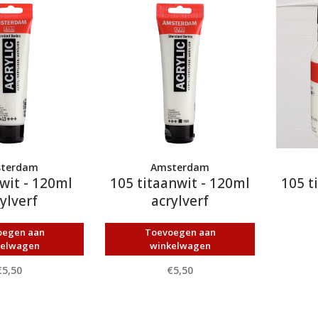
terdam
Amsterdam
wit - 120ml
105 titaanwit - 120ml
105 t
ylverf
acrylverf
oegen aan
Toevoegen aan
kelwagen
winkelwagen
€5,50
€5,50