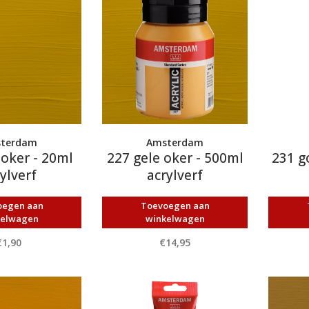
terdam
Amsterdam
 oker - 20ml
227 gele oker - 500ml
231 g
ylverf
acrylverf
oegen aan
Toevoegen aan
kelwagen
winkelwagen
€1,90
€14,95