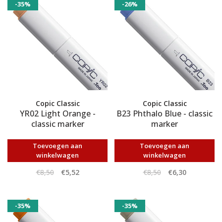
-35%
-26%
Copic Classic
Copic Classic
YR02 Light Orange -
B23 Phthalo Blue - classic
classic marker
marker
Toevoegen aan
Toevoegen aan
winkelwagen
winkelwagen
€8,50
€5,52
€8,50
€6,30
-35%
-35%