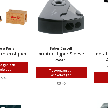
é à Paris
Faber Castell
untenslijper
puntenslijper Sleeve
metal
zwart
oegen aan
kelwagen
Toevoegen aan
winkelwagen
€5,40
€3,40