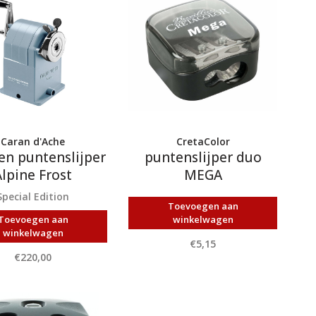
Caran d'Ache
CretaColor
en puntenslijper
puntenslijper duo
Alpine Frost
MEGA
Special Edition
Toevoegen aan
Toevoegen aan
winkelwagen
winkelwagen
€5,15
€220,00