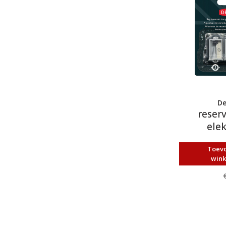
De
reser
elek
punte
Toev
win