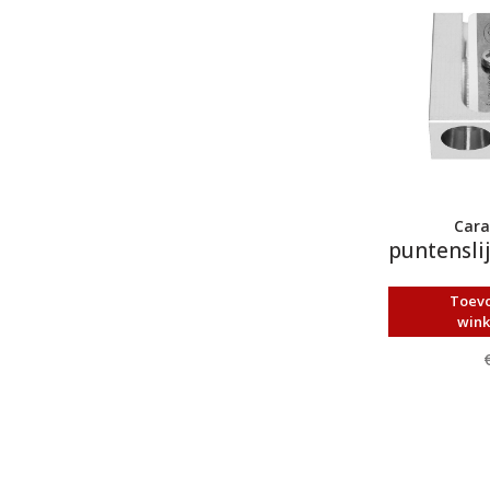
Cara
puntenslij
Toev
win