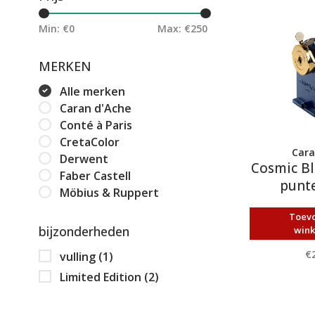
Min: €
0
Max: €
250
MERKEN
Alle merken
Caran d'Ache
Conté à Paris
CretaColor
Cara
Derwent
Cosmic Bl
Faber Castell
punte
Möbius & Ruppert
Toev
bijzonderheden
win
€
vulling
(1)
Limited Edition
(2)