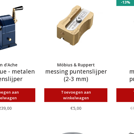
-13%
n d'Ache
Möbius & Ruppert
ue - metalen
messing puntenslijper
m
nslijper
(2-3 mm)
p
oegen aan
Toevoegen aan
kelwagen
winkelwagen
239,00
€5,00
€