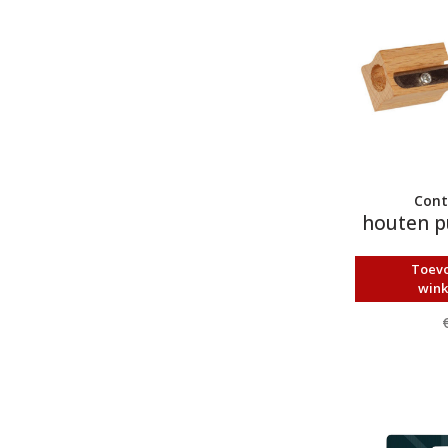
Cont
houten p
Toev
win