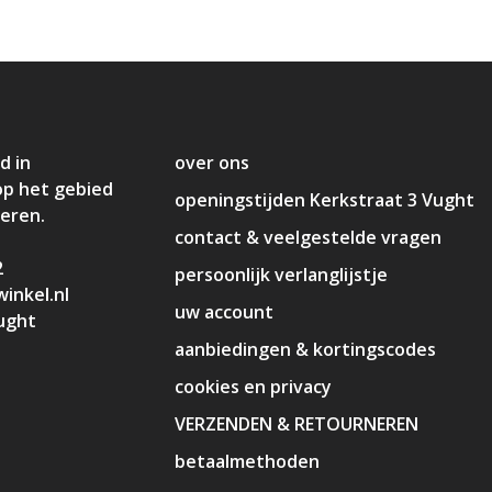
d in
over ons
op het gebied
openingstijden Kerkstraat 3 Vught
deren.
contact & veelgestelde vragen
2
persoonlijk verlanglijstje
inkel.nl
uw account
ught
aanbiedingen & kortingscodes
cookies en privacy
VERZENDEN & RETOURNEREN
betaalmethoden