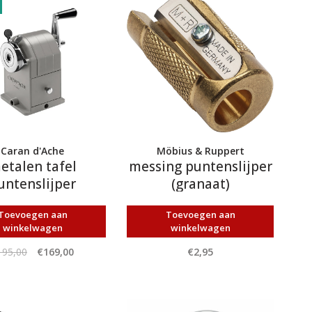
Caran d'Ache
Möbius & Ruppert
etalen tafel
messing puntenslijper
untenslijper
(granaat)
Toevoegen aan
Toevoegen aan
winkelwagen
winkelwagen
195,00
€169,00
€2,95