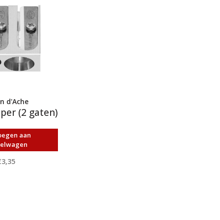
n d'Ache
per (2 gaten)
oegen aan
kelwagen
€3,35