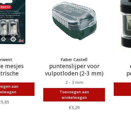
rwent
Faber Castell
ve mesjes
puntenslijper voor
trische
vulpotloden (2-3 mm)
p
nslijper
2 - 3 mm
oegen aan
kelwagen
Toevoegen aan
winkelwagen
€5,85
€3,29