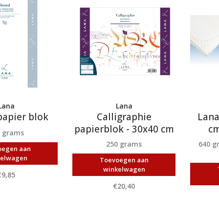
Lana
Lana
papier blok
Calligraphie
Lana
papierblok - 30x40 cm
cm
0 grams
250 grams
640 g
oegen aan
kelwagen
Toevoegen aan
winkelwagen
€9,85
€20,40