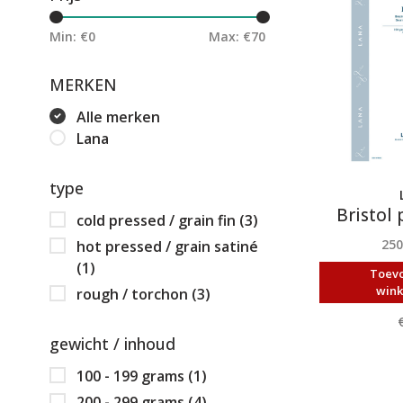
Min: €
0
Max: €
70
MERKEN
Alle merken
Lana
type
Bristol 
cold pressed / grain fin
(3)
25
hot pressed / grain satiné
(1)
Toev
win
rough / torchon
(3)
gewicht / inhoud
100 - 199 grams
(1)
200 - 299 grams
(4)