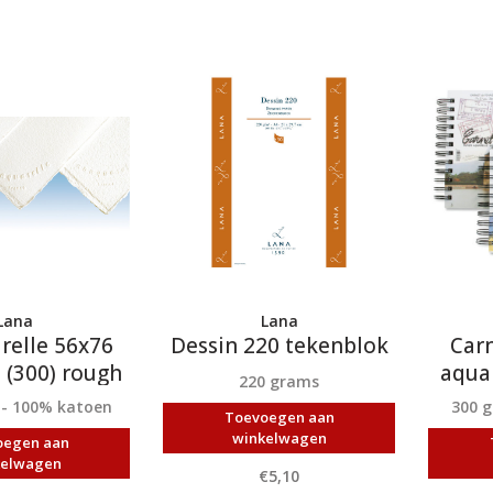
Lana
Lana
relle 56x76
Dessin 220 tekenblok
Carn
) (300) rough
aqua
220 grams
 - 100% katoen
300 
Toevoegen aan
winkelwagen
oegen aan
kelwagen
€5,10