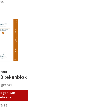
34,00
Lana
50 tekenblok
0 grams
oegen aan
kelwagen
€5,35