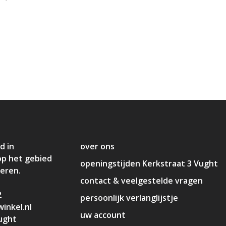
d in
over ons
op het gebied
openingstijden Kerkstraat 3 Vught
deren.
contact & veelgestelde vragen
2
persoonlijk verlanglijstje
inkel.nl
uw account
ught