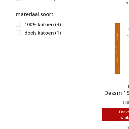
€
materiaal soort
100% katoen
(3)
deels katoen
(1)
Dessin 1
15
Toev
win