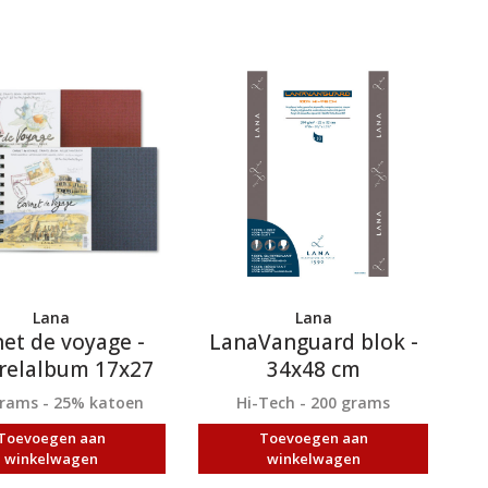
Lana
Lana
et de voyage -
LanaVanguard blok -
relalbum 17x27
34x48 cm
cm
grams - 25% katoen
Hi-Tech - 200 grams
Toevoegen aan
Toevoegen aan
winkelwagen
winkelwagen