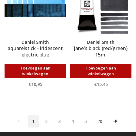
Daniel Smith
Daniel Smith
aquarelstick - iridescent
Jane's black (red/green)
electric blue
15ml
Toevoegen aan
Toevoegen aan
winkelwagen
winkelwagen
€10,95
€15,45
1
2
3
4
5
20