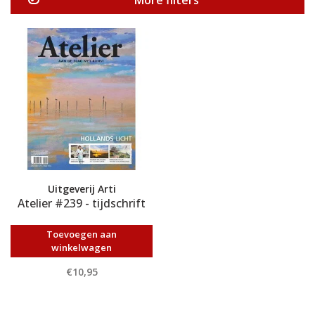
More filters
Uitgeverij Arti
Atelier #239 - tijdschrift
Toevoegen aan
winkelwagen
€10,95