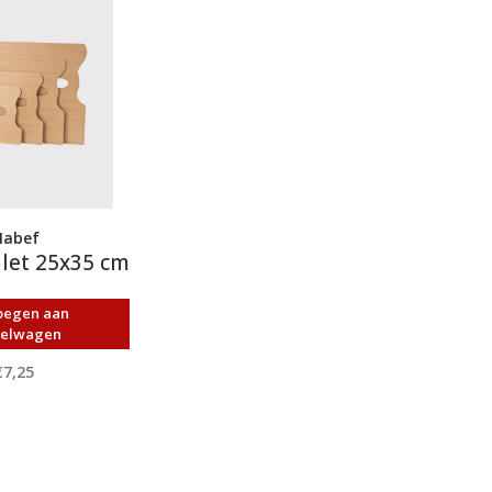
abef
let 25x35 cm
oegen aan
kelwagen
€7,25