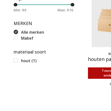
Min: €
0
Max: €
10
MERKEN
Alle merken
Mabef
materiaal soort
M
houten pa
hout
(1)
Toev
win