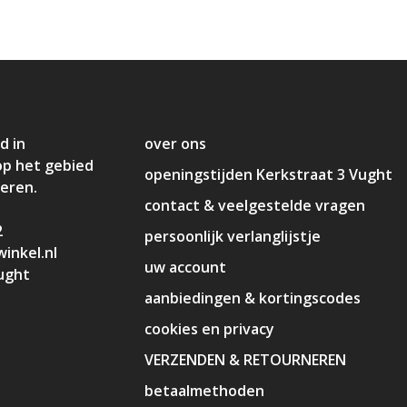
d in
over ons
op het gebied
openingstijden Kerkstraat 3 Vught
deren.
contact & veelgestelde vragen
2
persoonlijk verlanglijstje
inkel.nl
uw account
ught
aanbiedingen & kortingscodes
cookies en privacy
VERZENDEN & RETOURNEREN
betaalmethoden