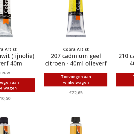
a Artist
Cobra Artist
wit (lijnolie)
207 cadmium geel
210 c
verf 40ml
citroen - 40ml olieverf
4
nieuw
Toevoegen aan
oegen aan
winkelwagen
kelwagen
€22,65
10,50