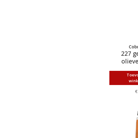
Cobr
227 ge
oliev
Toev
win
€