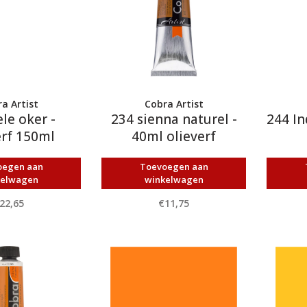
a Artist
Cobra Artist
le oker -
234 sienna naturel -
244 In
erf 150ml
40ml olieverf
oegen aan
Toevoegen aan
kelwagen
winkelwagen
22,65
€11,75