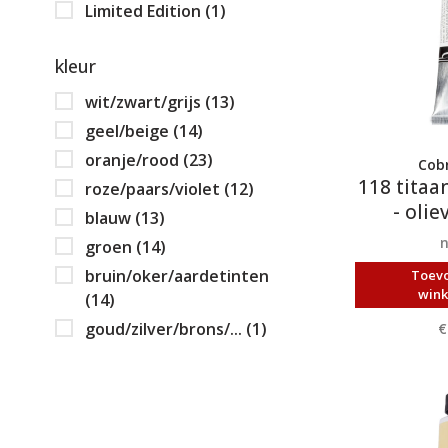
Limited Edition
(1)
kleur
wit/zwart/grijs
(13)
geel/beige
(14)
oranje/rood
(23)
Cobr
118 titaan
roze/paars/violet
(12)
- olie
blauw
(13)
groen
(14)
bruin/oker/aardetinten
Toev
win
(14)
goud/zilver/brons/...
(1)
€