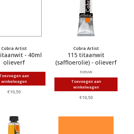
Cobra Artist
Cobra Artist
itaanwit - 40ml
115 titaanwit
olieverf
(saffloerolie) - olieverf
40ml
nieuw
Toevoegen aan
winkelwagen
Toevoegen aan
winkelwagen
€10,50
€10,50