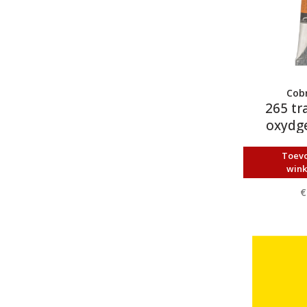
Cobr
265 tr
oxydge
ol
Toev
win
€