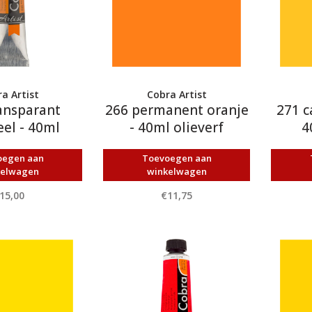
a Artist
Cobra Artist
ansparant
266 permanent oranje
271 c
el - 40ml
- 40ml olieverf
4
ieverf
oegen aan
Toevoegen aan
kelwagen
winkelwagen
15,00
€11,75