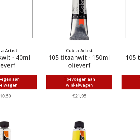
a Artist
Cobra Artist
kwit - 40ml
105 titaanwit - 150ml
105 t
ieverf
olieverf
oegen aan
Toevoegen aan
kelwagen
winkelwagen
10,50
€21,95