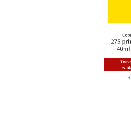
Cobr
275 pri
40ml 
Toev
win
€