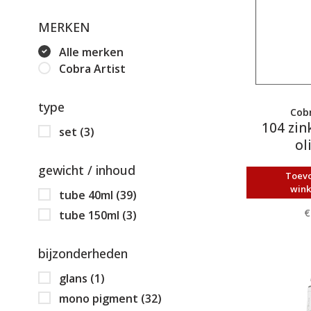
MERKEN
Alle merken
Cobra Artist
type
Cobr
104 zin
set
(3)
ol
gewicht / inhoud
Toev
win
tube 40ml
(39)
€
tube 150ml
(3)
bijzonderheden
glans
(1)
mono pigment
(32)