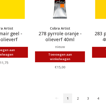
a Artist
Cobra Artist
mair geel -
278 pyrrole oranje -
283 p
olieverf
olieverf 40ml
4
nieuw
oegen aan
kelwagen
Toevoegen aan
winkelwagen
11,75
€15,00
1
2
3
4