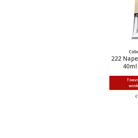
Cobr
222 Napel
40ml 
Toev
win
€