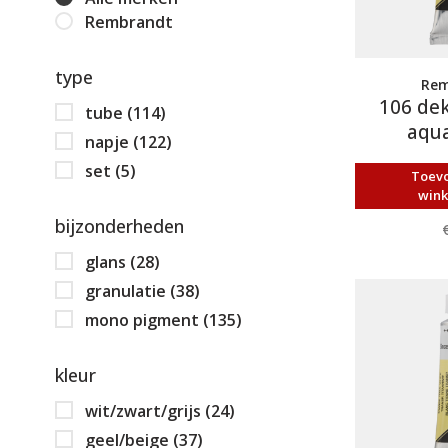
Rembrandt
type
Rem
106 dek
tube
(114)
aqua
napje
(122)
set
(5)
Toev
win
bijzonderheden
glans
(28)
granulatie
(38)
mono pigment
(135)
kleur
wit/zwart/grijs
(24)
geel/beige
(37)