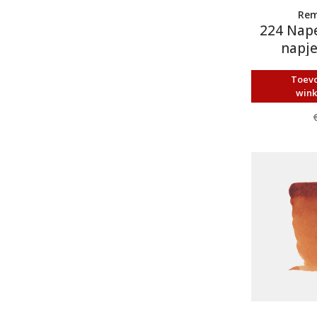
Rem
224 Napel
napje
Toev
win