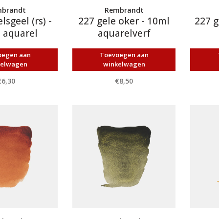
brandt
Rembrandt
sgeel (rs) -
227 gele oker - 10ml
227 g
 aquarel
aquarelverf
oegen aan
Toevoegen aan
kelwagen
winkelwagen
€6,30
€8,50