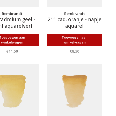
Rembrandt
Rembrandt
cadmium geel -
211 cad. oranje - napje
l aquarelverf
aquarel
Toevoegen aan
Toevoegen aan
winkelwagen
winkelwagen
€11,50
€8,30