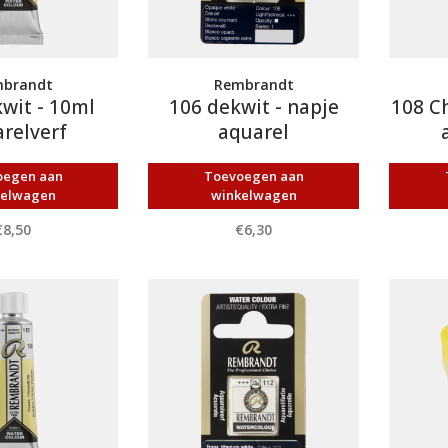
brandt
Rembrandt
wit - 10ml
106 dekwit - napje
108 Ch
relverf
aquarel
oegen aan
Toevoegen aan
kelwagen
winkelwagen
€8,50
€6,30