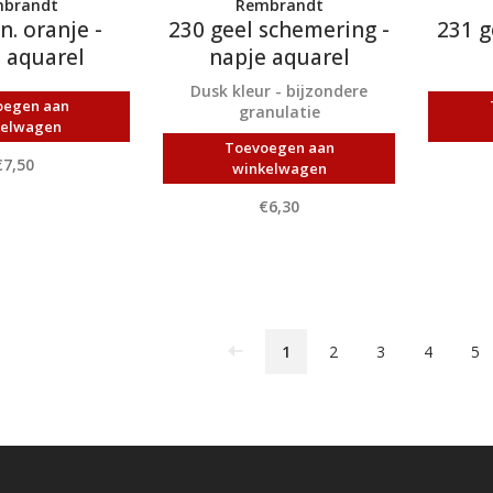
brandt
Rembrandt
n. oranje -
230 geel schemering -
231 g
 aquarel
napje aquarel
Dusk kleur - bijzondere
oegen aan
granulatie
kelwagen
Toevoegen aan
€7,50
winkelwagen
€6,30
1
2
3
4
5