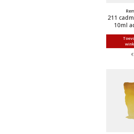
Rem
211 cadm
10ml a
Toev
win
€