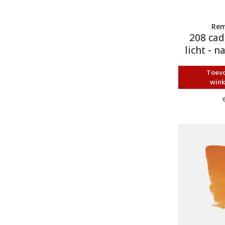
Rem
208 ca
licht - n
Toev
win