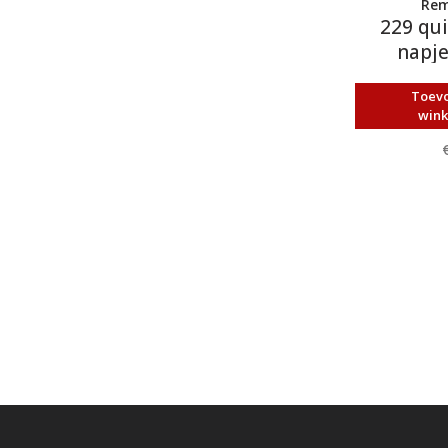
Rem
229 qui
napje
Toev
win