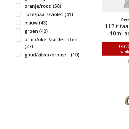
oranje/rood
(58)
roze/paars/violet
(41)
Rem
blauw
(43)
112 titaa
groen
(40)
10ml a
bruin/oker/aardetinten
(27)
Toev
win
goud/zilver/brons/...
(10)