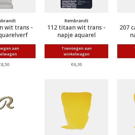
brandt
Rembrandt
n wit trans -
112 titaan wit trans -
207 c
quarelverf
napje aquarel
n
oegen aan
Toevoegen aan
kelwagen
winkelwagen
€8,50
€6,30