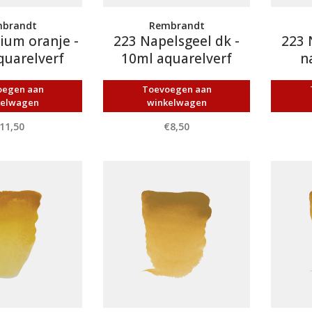
brandt
Rembrandt
ium oranje -
223 Napelsgeel dk -
223 
quarelverf
10ml aquarelverf
n
oegen aan
Toevoegen aan
kelwagen
winkelwagen
11,50
€8,50