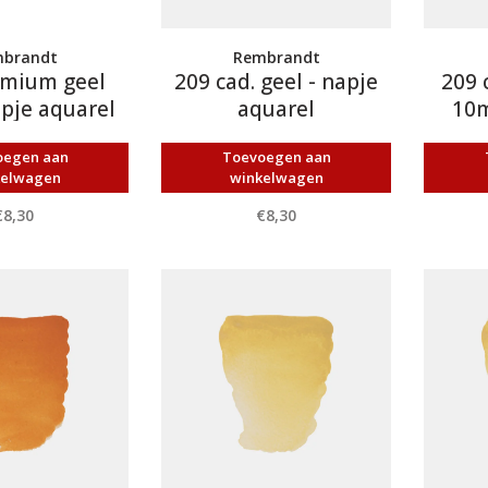
brandt
Rembrandt
dmium geel
209 cad. geel - napje
209 
apje aquarel
aquarel
10m
oegen aan
Toevoegen aan
kelwagen
winkelwagen
€8,30
€8,30