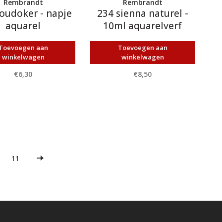
Rembrandt
Rembrandt
oudoker - napje
234 sienna naturel -
aquarel
10ml aquarelverf
Toevoegen aan
Toevoegen aan
winkelwagen
winkelwagen
€6,30
€8,50
11