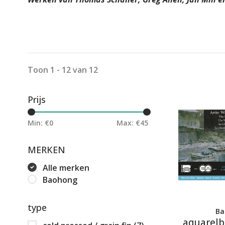
Toon 1 - 12 van 12
Prijs
Min: €
0
Max: €
45
MERKEN
Alle merken
Baohong
type
Ba
aquarelb