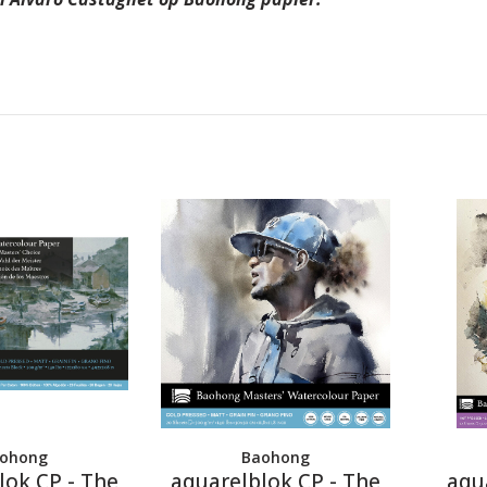
ohong
Baohong
lok CP - The
aquarelblok CP - The
aqu