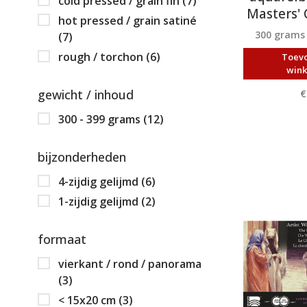
cold pressed / grain fin
(7)
Masters' 
hot pressed / grain satiné
300 grams
(7)
rough / torchon
(6)
Toev
win
gewicht / inhoud
€
300 - 399 grams
(12)
bijzonderheden
4-zijdig gelijmd
(6)
1-zijdig gelijmd
(2)
formaat
vierkant / rond / panorama
(3)
< 15x20 cm
(3)