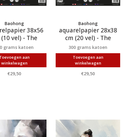
Baohong
Baohong
relpapier 38x56
aquarelpapier 28x38
(10 vel) - The
cm (20 vel) - The
rs' Choice Artist
Masters' Choice Artist
0 grams katoen
300 grams katoen
Toevoegen aan
Toevoegen aan
winkelwagen
winkelwagen
€29,50
€29,50