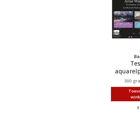
Ba
Tes
aquarelp
300 gr
Toev
win
€