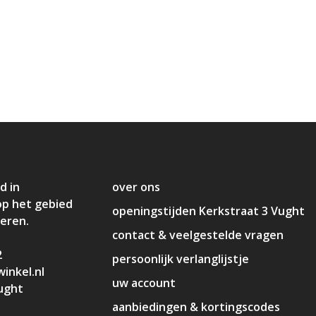
d in
over ons
op het gebied
openingstijden Kerkstraat 3 Vught
deren.
contact & veelgestelde vragen
2
persoonlijk verlanglijstje
inkel.nl
uw account
ught
aanbiedingen & kortingscodes