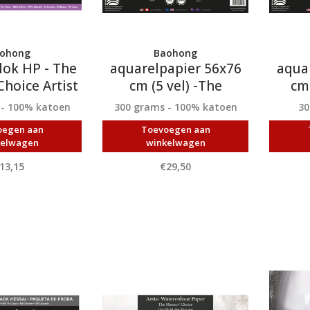
ohong
Baohong
lok HP - The
aquarelpapier 56x76
aqua
Choice Artist
cm (5 vel) -The
cm 
Masters' Choice Artist
Maste
 - 100% katoen
300 grams - 100% katoen
30
oegen aan
Toevoegen aan
kelwagen
winkelwagen
13,15
€29,50