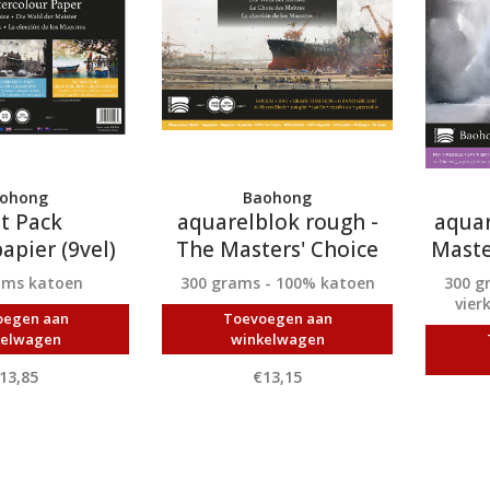
ohong
Baohong
t Pack
aquarelblok rough -
aquar
apier (9vel)
The Masters' Choice
Maste
Artist
ams katoen
300 grams - 100% katoen
300 g
vier
oegen aan
Toevoegen aan
kelwagen
winkelwagen
13,85
€13,15