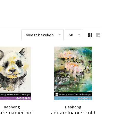
Meest bekeken
50
Baohong
Baohong
arelpapier hot
aquarelpapier cold