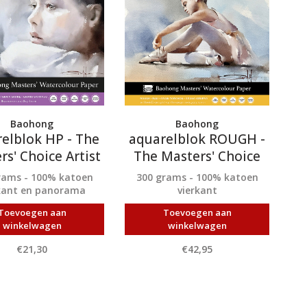
Baohong
Baohong
elblok HP - The
aquarelblok ROUGH -
rs' Choice Artist
The Masters' Choice
Artist
rams - 100% katoen
300 grams - 100% katoen
kant en panorama
vierkant
Toevoegen aan
Toevoegen aan
winkelwagen
winkelwagen
€21,30
€42,95