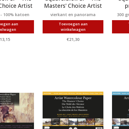
Choice Artist
Masters' Choice Artist
p
 - 100% katoen
vierkant en panorama
300 g
oegen aan
Toevoegen aan
kelwagen
winkelwagen
13,15
€21,30