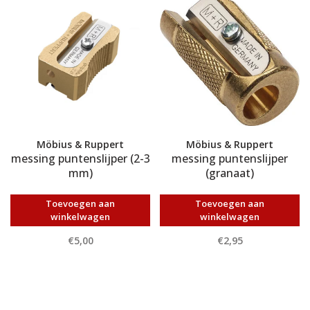
Möbius & Ruppert
Möbius & Ruppert
messing puntenslijper (2-3
messing puntenslijper
mm)
(granaat)
Toevoegen aan
Toevoegen aan
winkelwagen
winkelwagen
€5,00
€2,95