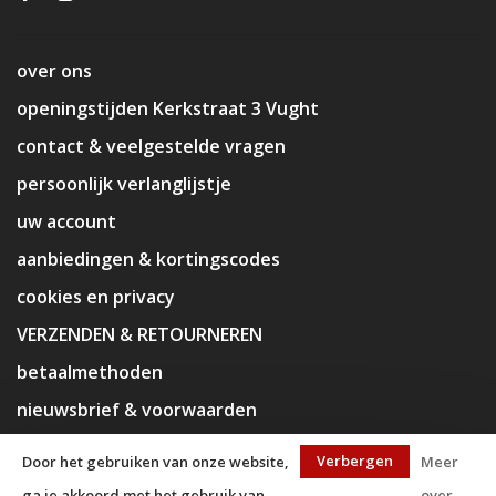
over ons
openingstijden Kerkstraat 3 Vught
contact & veelgestelde vragen
persoonlijk verlanglijstje
uw account
aanbiedingen & kortingscodes
cookies en privacy
VERZENDEN & RETOURNEREN
betaalmethoden
nieuwsbrief & voorwaarden
disclaimer
Verbergen
Door het gebruiken van onze website,
Meer
ga je akkoord met het gebruik van
over