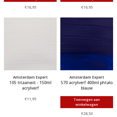
€16,95
€16,95
Amsterdam Expert
Amsterdam Expert
105 titaanwit - 150ml
570 acrylverf 400ml phtalo
acrylverf
blauw
€11,95
Toevoegen aan
winkelwagen
€28,50