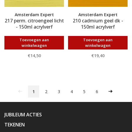
Amsterdam Expert
Amsterdam Expert
217 perm. citroengeel licht
210 cadmium geel dk -
- 150ml acrylverf
150ml acrylverf
Toevoegen aan
Toevoegen aan
winkelwagen
winkelwagen
€14,50
€19,40
1
2
3
4
5
6
JUBILEUM ACTIES
TEKENEN