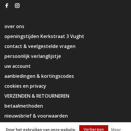
over ons
openingstijden Kerkstraat 3 Vught
contact & veelgestelde vragen
persoonlijk verlanglijstje
uw account
aanbiedingen & kortingscodes
cookies en privacy
VERZENDEN & RETOURNEREN
betaalmethoden
nieuwsbrief & voorwaarden
disclaimer
Verbergen
Door het gebruiken van onze website,
Meer