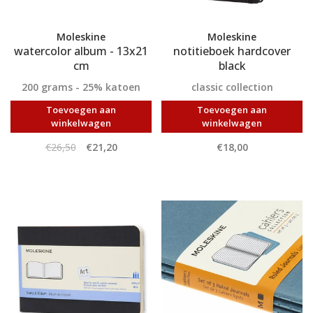
Moleskine
Moleskine
watercolor album - 13x21
notitieboek hardcover
cm
black
200 grams - 25% katoen
classic collection
Toevoegen aan
Toevoegen aan
winkelwagen
winkelwagen
€26,50
€21,20
€18,00