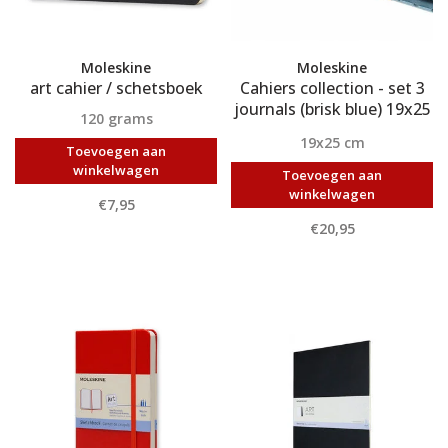
Moleskine
Moleskine
art cahier / schetsboek
Cahiers collection - set 3
journals (brisk blue) 19x25
120 grams
cm
19x25 cm
Toevoegen aan
winkelwagen
Toevoegen aan
winkelwagen
€7,95
€20,95