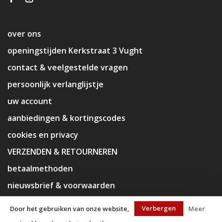
over ons
openingstijden Kerkstraat 3 Vught
contact & veelgestelde vragen
persoonlijk verlanglijstje
uw account
aanbiedingen & kortingscodes
cookies en privacy
VERZENDEN & RETOURNEREN
betaalmethoden
nieuwsbrief & voorwaarden
disclaimer
Verbergen
Door het gebruiken van onze website,
Meer