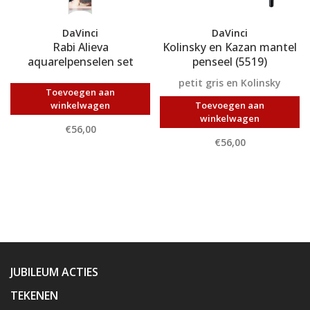
DaVinci
DaVinci
Rabi Alieva
Kolinsky en Kazan mantel
aquarelpenselen set
penseel (5519)
petit gris en Kolinsky
Toevoegen aan
winkelwagen
Toevoegen aan
winkelwagen
€56,00
€56,00
JUBILEUM ACTIES
TEKENEN