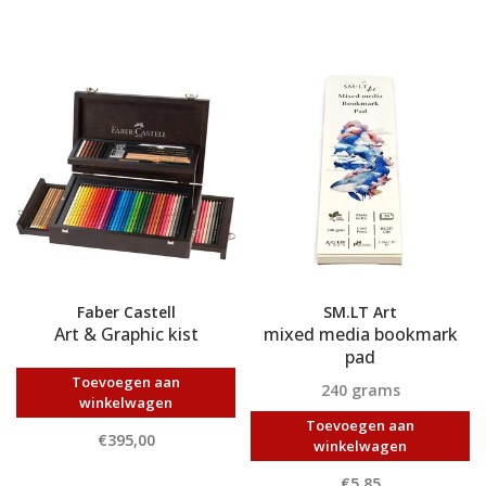
Faber Castell
SM.LT Art
Art & Graphic kist
mixed media bookmark
pad
Toevoegen aan
240 grams
winkelwagen
Toevoegen aan
€395,00
winkelwagen
€5,85