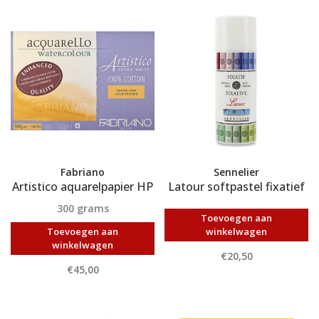
Fabriano
Sennelier
Artistico aquarelpapier HP
Latour softpastel fixatief
300 grams
Toevoegen aan
Toevoegen aan
winkelwagen
winkelwagen
€20,50
€45,00