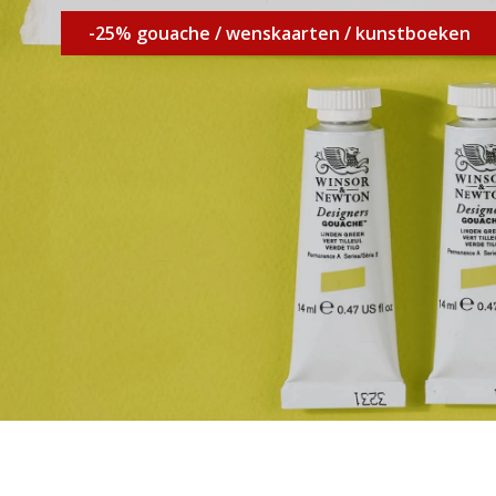
-25% gouache / wenskaarten / kunstboeken