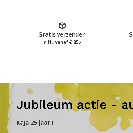
Gratis verzenden
S
in NL vanaf € 85,-
Jubileum actie - a
KaJa 25 jaar !