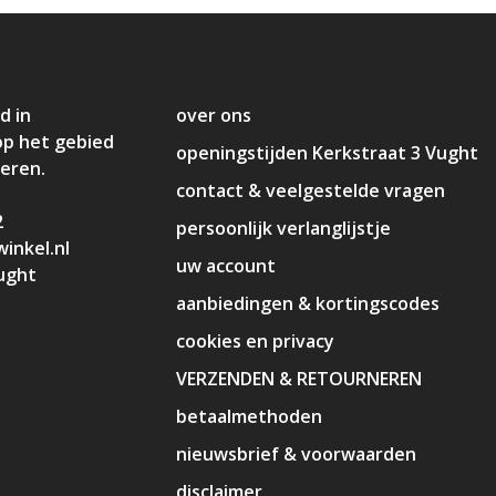
d in
over ons
op het gebied
openingstijden Kerkstraat 3 Vught
deren.
contact & veelgestelde vragen
2
persoonlijk verlanglijstje
inkel.nl
uw account
ught
aanbiedingen & kortingscodes
cookies en privacy
VERZENDEN & RETOURNEREN
betaalmethoden
nieuwsbrief & voorwaarden
disclaimer