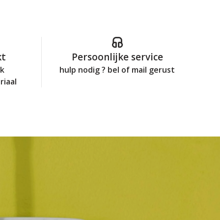
kt
Persoonlijke service
jk
hulp nodig ? bel of mail gerust
riaal