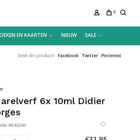
0
OEKEN EN KAARTEN
NIEUW
SALE
Deel dit product:
Facebook
Twitter
Pinterest
er
arelverf 6x 10ml Didier
rges
ode:
NE422.60
€31,95