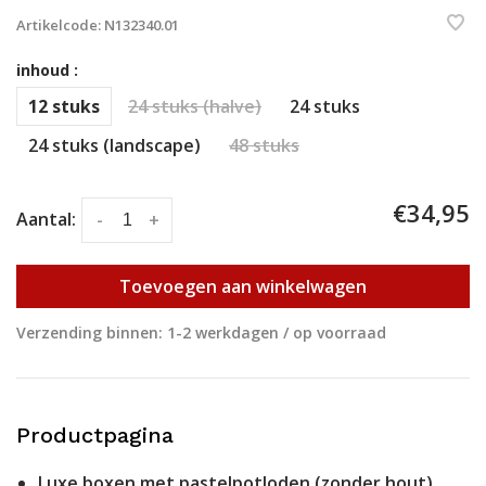
Artikelcode:
N132340.01
inhoud :
12 stuks
24 stuks (halve)
24 stuks
24 stuks (landscape)
48 stuks
€34,95
Aantal:
-
+
Toevoegen aan winkelwagen
Verzending binnen: 1-2 werkdagen / op voorraad
Productpagina
Luxe boxen met pastelpotloden (zonder hout)