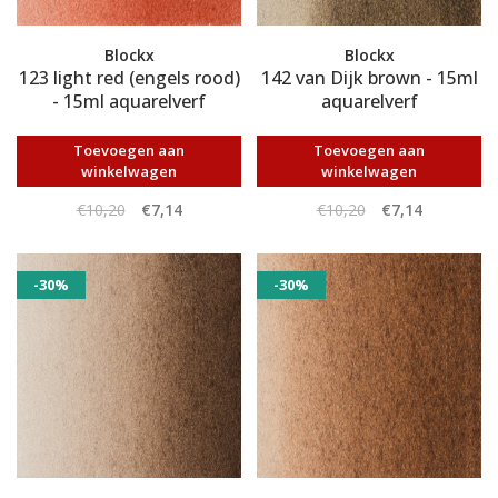
Blockx
Blockx
123 light red (engels rood)
142 van Dijk brown - 15ml
- 15ml aquarelverf
aquarelverf
Toevoegen aan
Toevoegen aan
winkelwagen
winkelwagen
€10,20
€7,14
€10,20
€7,14
-30%
-30%