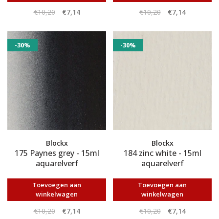
€10,20
€7,14
€10,20
€7,14
-30%
-30%
Blockx
Blockx
175 Paynes grey - 15ml
184 zinc white - 15ml
aquarelverf
aquarelverf
Toevoegen aan
Toevoegen aan
winkelwagen
winkelwagen
€10,20
€7,14
€10,20
€7,14