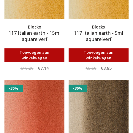
Blockx
Blockx
117 Italian earth - 15ml
117 Italian earth - 5ml
aquarelverf
aquarelverf
Toevoegen aan
Toevoegen aan
winkelwagen
winkelwagen
€10,20
€7,14
€5,50
€3,85
-30%
-30%