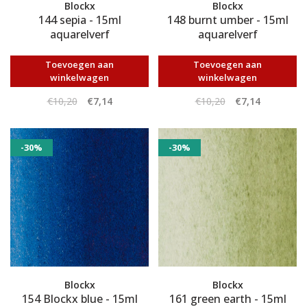
Blockx
Blockx
144 sepia - 15ml
148 burnt umber - 15ml
aquarelverf
aquarelverf
Toevoegen aan
Toevoegen aan
winkelwagen
winkelwagen
€10,20
€7,14
€10,20
€7,14
-30%
-30%
Blockx
Blockx
154 Blockx blue - 15ml
161 green earth - 15ml