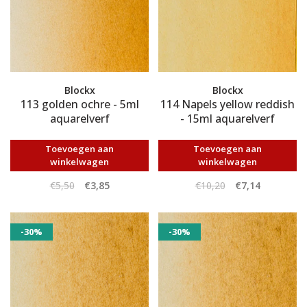
Blockx
Blockx
113 golden ochre - 5ml
114 Napels yellow reddish
aquarelverf
- 15ml aquarelverf
Toevoegen aan
Toevoegen aan
winkelwagen
winkelwagen
€5,50
€3,85
€10,20
€7,14
-30%
-30%