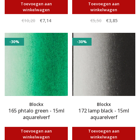
Toevoegen aan
Toevoegen aan
winkelwagen
winkelwagen
€10,20
€7,14
€5,50
€3,85
-30%
-30%
Blockx
Blockx
165 phtalo green - 15ml
172 lamp black - 15ml
aquarelverf
aquarelverf
Toevoegen aan
Toevoegen aan
winkelwagen
winkelwagen