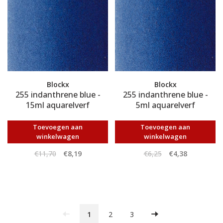
Blockx
Blockx
255 indanthrene blue -
255 indanthrene blue -
15ml aquarelverf
5ml aquarelverf
Toevoegen aan
Toevoegen aan
winkelwagen
winkelwagen
€11,70
€8,19
€6,25
€4,38
1
2
3