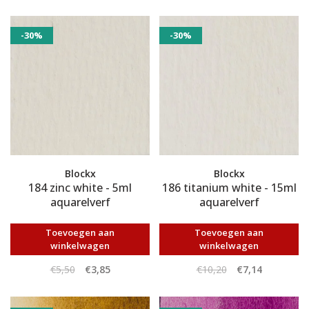
-30%
-30%
Blockx
Blockx
184 zinc white - 5ml
186 titanium white - 15ml
aquarelverf
aquarelverf
Toevoegen aan
Toevoegen aan
winkelwagen
winkelwagen
€5,50
€3,85
€10,20
€7,14