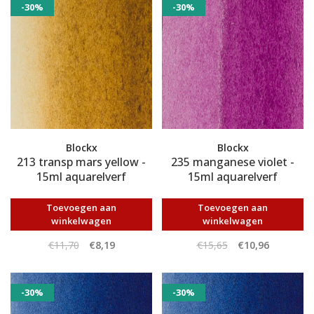
-30%
-30%
Blockx
Blockx
213 transp mars yellow -
235 manganese violet -
15ml aquarelverf
15ml aquarelverf
Toevoegen aan
Toevoegen aan
winkelwagen
winkelwagen
€11,70
€8,19
€15,65
€10,96
-30%
-30%