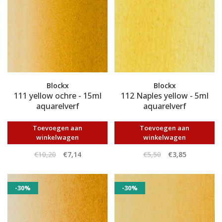
Blockx
Blockx
111 yellow ochre - 15ml
112 Naples yellow - 5ml
aquarelverf
aquarelverf
Toevoegen aan
Toevoegen aan
winkelwagen
winkelwagen
€10,20
€7,14
€5,50
€3,85
-30%
-30%