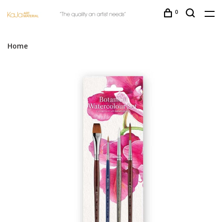
0
Home