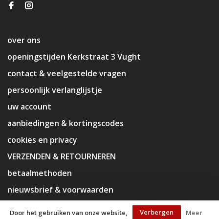
over ons
openingstijden Kerkstraat 3 Vught
contact & veelgestelde vragen
persoonlijk verlanglijstje
uw account
aanbiedingen & kortingscodes
cookies en privacy
VERZENDEN & RETOURNEREN
betaalmethoden
nieuwsbrief & voorwaarden
disclaimer
Verbergen
Door het gebruiken van onze website,
Meer