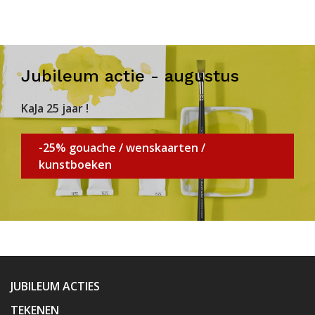
Jubileum actie - augustus
KaJa 25 jaar !
-25% gouache / wenskaarten /
kunstboeken
JUBILEUM ACTIES
TEKENEN