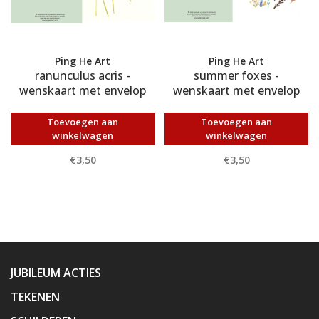
Ping He Art
Ping He Art
ranunculus acris -
summer foxes -
wenskaart met envelop
wenskaart met envelop
Toevoegen aan
Toevoegen aan
winkelwagen
winkelwagen
€3,50
€3,50
JUBILEUM ACTIES
TEKENEN