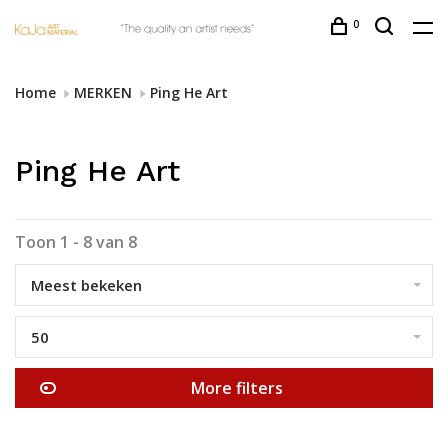
0
Home
MERKEN
Ping He Art
Ping He Art
Toon 1 - 8 van 8
Meest bekeken
50
More filters