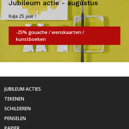
Jubileum actie - augustus
KaJa 25 jaar !
-25% gouache / wenskaarten /
kunstboeken
JUBILEUM ACTIES
TEKENEN
SCHILDEREN
PENSELEN
PAPIER