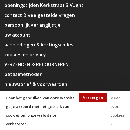
openingstijden Kerkstraat 3 Vught
contact & veelgestelde vragen
persoonlijk verlanglijstje
uw account
aanbiedingen & kortingscodes
cookies en privacy
VERZENDEN & RETOURNEREN
betaalmethoden
nieuwsbrief & voorwaarden
disclaimer
Verbergen
Door het gebruiken van onze website,
Meer
ga je akkoord met het gebruik van
over
cookies om onze website te
cookies
verbeteren.
»
© Copyright 2026 KaJa Art Material