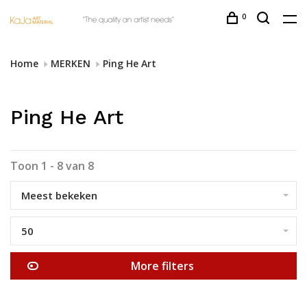
0
Home
MERKEN
Ping He Art
Ping He Art
Toon 1 - 8 van 8
Meest bekeken
50
More filters