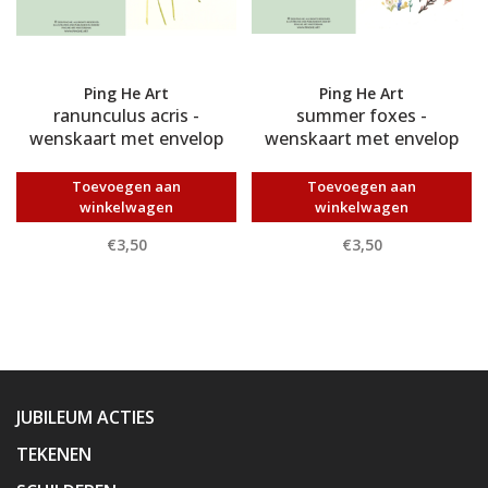
Ping He Art
Ping He Art
ranunculus acris -
summer foxes -
wenskaart met envelop
wenskaart met envelop
Toevoegen aan
Toevoegen aan
winkelwagen
winkelwagen
€3,50
€3,50
JUBILEUM ACTIES
TEKENEN