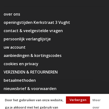
over ons
openingstijden Kerkstraat 3 Vught
contact & veelgestelde vragen
persoonlijk verlanglijstje
uw account
aanbiedingen & kortingscodes
cookies en privacy
VERZENDEN & RETOURNEREN
betaalmethoden
nieuwsbrief & voorwaarden
disclaimer
Verbergen
Door het gebruiken van onze website,
Meer
ga je akkoord met het gebruik van
over