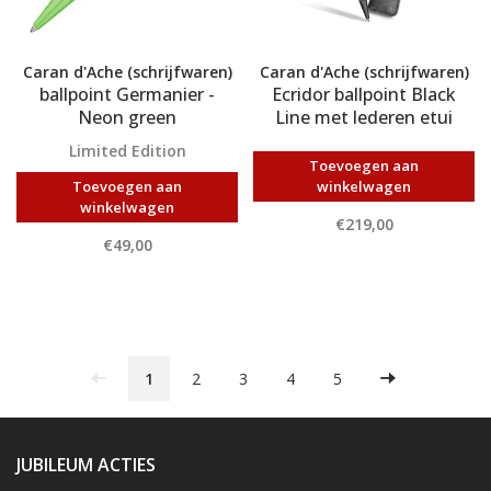
Caran d'Ache (schrijfwaren)
Caran d'Ache (schrijfwaren)
ballpoint Germanier -
Ecridor ballpoint Black
Neon green
Line met lederen etui
Limited Edition
Toevoegen aan
Toevoegen aan
winkelwagen
winkelwagen
€219,00
€49,00
1
2
3
4
5
JUBILEUM ACTIES