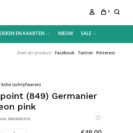
0
OEKEN EN KAARTEN
NIEUW
SALE
Deel dit product:
Facebook
Twitter
Pinterest
'Ache (schrijfwaren)
lpoint (849) Germanier
eon pink
ode:
NM0849.016
€49,00