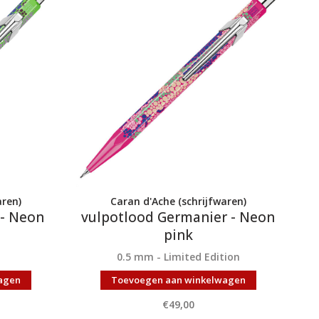
aren)
Caran d'Ache (schrijfwaren)
 - Neon
vulpotlood Germanier - Neon
pink
0.5 mm - Limited Edition
agen
Toevoegen aan winkelwagen
€49,00