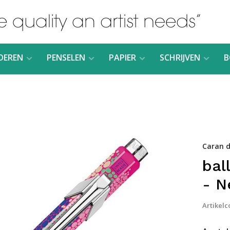
DEREN
PENSELEN
PAPIER
SCHRIJVEN
B
Caran d
bal
- N
Artikelc