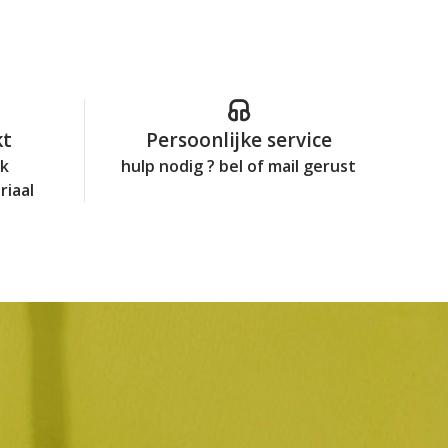
kt
Persoonlijke service
jk
hulp nodig ? bel of mail gerust
riaal