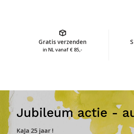
Gratis verzenden
S
in NL vanaf € 85,-
Jubileum actie - a
KaJa 25 jaar !