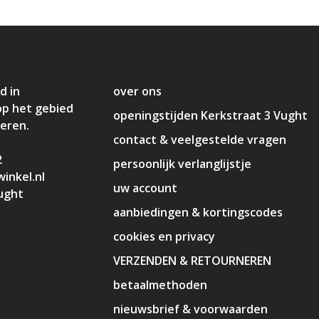
d in
over ons
op het gebied
openingstijden Kerkstraat 3 Vught
deren.
contact & veelgestelde vragen
2
persoonlijk verlanglijstje
inkel.nl
uw account
ught
aanbiedingen & kortingscodes
cookies en privacy
VERZENDEN & RETOURNEREN
betaalmethoden
nieuwsbrief & voorwaarden