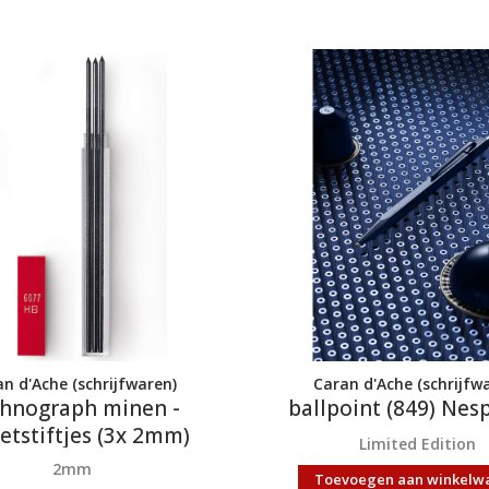
n d'Ache (schrijfwaren)
Caran d'Ache (schrijfw
hnograph minen -
ballpoint (849) Nes
ietstiftjes (3x 2mm)
Limited Edition
2mm
Toevoegen aan winkelw