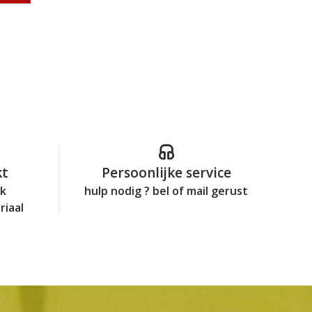
kt
Persoonlijke service
jk
hulp nodig ? bel of mail gerust
riaal