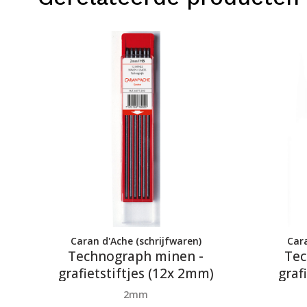
Caran d'Ache (schrijfwaren)
Cara
Technograph minen -
Tec
grafietstiftjes (12x 2mm)
graf
2mm