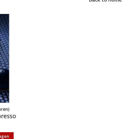
aren)
presso
agen