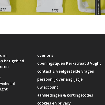
d in
over ons
op het gebied
openingstijden Kerkstraat 3 Vught
deren.
contact & veelgestelde vragen
2
persoonlijk verlanglijstje
inkel.nl
uw account
ught
aanbiedingen & kortingscodes
cookies en privacy