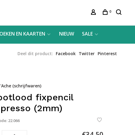
0
OEKEN EN KAARTEN
NIEUW
SALE
Deel dit product:
Facebook
Twitter
Pinterest
'Ache (schrijfwaren)
potlood fixpencil
presso (2mm)
ode:
22.066
€34,50