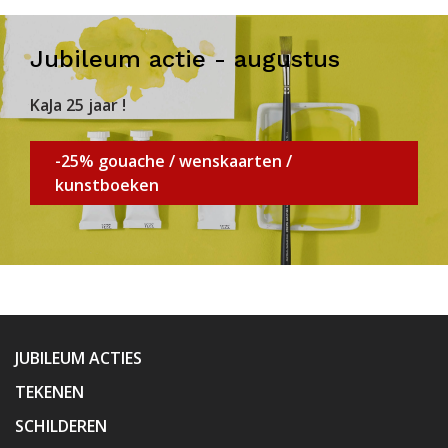
Jubileum actie - augustus
KaJa 25 jaar !
-25% gouache / wenskaarten /
kunstboeken
JUBILEUM ACTIES
TEKENEN
SCHILDEREN