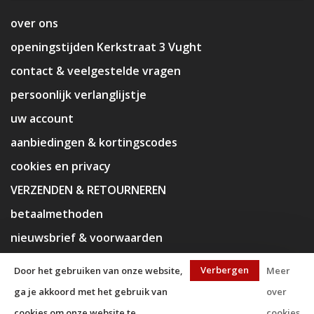
over ons
openingstijden Kerkstraat 3 Vught
contact & veelgestelde vragen
persoonlijk verlanglijstje
uw account
aanbiedingen & kortingscodes
cookies en privacy
VERZENDEN & RETOURNEREN
betaalmethoden
nieuwsbrief & voorwaarden
disclaimer
Verbergen
Door het gebruiken van onze website,
Meer
ga je akkoord met het gebruik van
over
cookies om onze website te
cookies