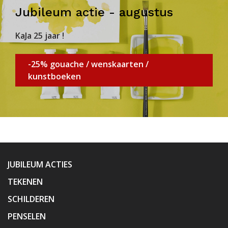
Jubileum actie - augustus
KaJa 25 jaar !
-25% gouache / wenskaarten /
kunstboeken
JUBILEUM ACTIES
TEKENEN
SCHILDEREN
PENSELEN