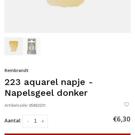
Rembrandt
223 aquarel napje -
Napelsgeel donker
Artikelcode:
05862231
€6,30
Aantal:
-
+