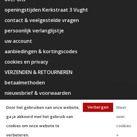
openingstijden Kerkstraat 3 Vught
contact & veelgestelde vragen
persoonlijk verlanglijstje
uw account
aanbiedingen & kortingscodes
cookies en privacy
VERZENDEN & RETOURNEREN
betaalmethoden
nieuwsbrief & voorwaarden
disclaimer
Verbergen
Door het gebruiken van onze website,
Meer
ga je akkoord met het gebruik van
over
cookies om onze website te
cookies
verbeteren.
»