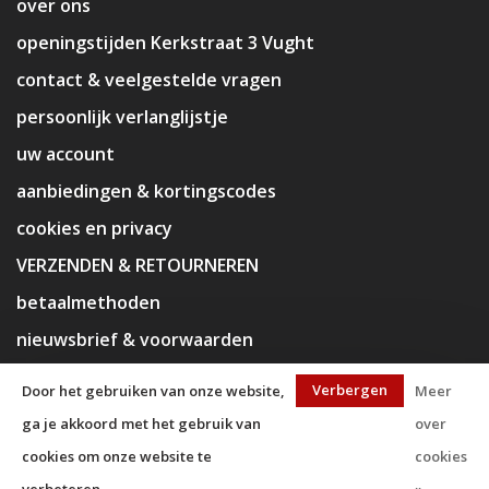
over ons
openingstijden Kerkstraat 3 Vught
contact & veelgestelde vragen
persoonlijk verlanglijstje
uw account
aanbiedingen & kortingscodes
cookies en privacy
VERZENDEN & RETOURNEREN
betaalmethoden
nieuwsbrief & voorwaarden
disclaimer
Verbergen
Door het gebruiken van onze website,
Meer
ga je akkoord met het gebruik van
over
cookies om onze website te
cookies