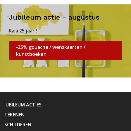
Jubileum actie - augustus
KaJa 25 jaar !
-25% gouache / wenskaarten /
kunstboeken
JUBILEUM ACTIES
TEKENEN
SCHILDEREN