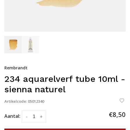
Rembrandt
234 aquarelverf tube 10ml -
sienna naturel
Artikelcode:
05012340
€8,50
Aantal:
-
+