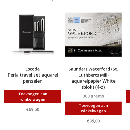
Escoda
Saunders Waterford (St.
Perla travel set aquarel
Cuthberts Mill)
penselen
aquarelpapier White
(blok) (4-z)
Toevoegen aan
300 grams
winkelwagen
Toevoegen aan
€69,50
winkelwagen
€35,00