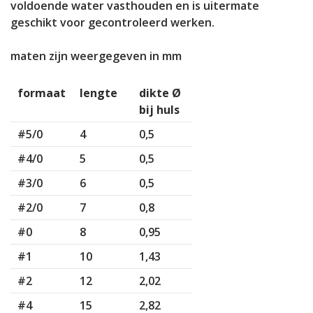
voldoende water vasthouden en is uitermate
geschikt voor gecontroleerd werken.
maten zijn weergegeven in mm
formaat
lengte
dikte Ø
bij huls
#5/0
4
0,5
#4/0
5
0,5
#3/0
6
0,5
#2/0
7
0,8
#0
8
0,95
#1
10
1,43
#2
12
2,02
#4
15
2,82