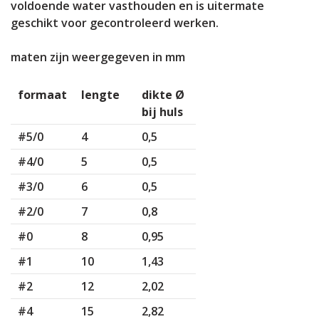
voldoende water vasthouden en is uitermate
geschikt voor gecontroleerd werken.
maten zijn weergegeven in mm
formaat
lengte
dikte Ø
bij huls
#5/0
4
0,5
#4/0
5
0,5
#3/0
6
0,5
#2/0
7
0,8
#0
8
0,95
#1
10
1,43
#2
12
2,02
#4
15
2,82