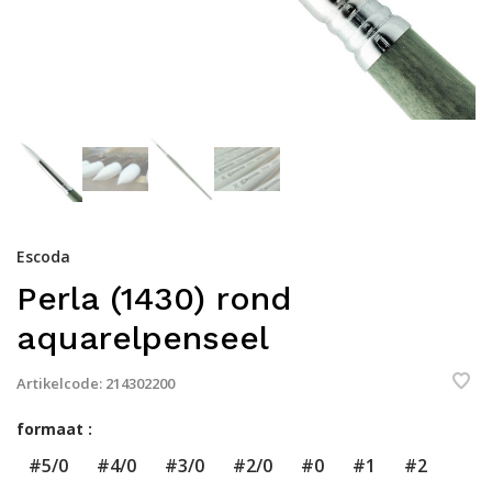
Escoda
Perla (1430) rond
aquarelpenseel
Artikelcode:
214302200
formaat :
#5/0
#4/0
#3/0
#2/0
#0
#1
#2