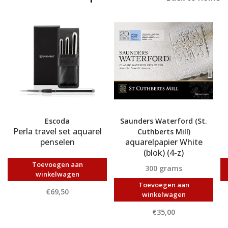
Escoda
Saunders Waterford (St.
Perla travel set aquarel
Cuthberts Mill)
penselen
aquarelpapier White
(blok) (4-z)
Toevoegen aan
300 grams
winkelwagen
Toevoegen aan
€69,50
winkelwagen
€35,00