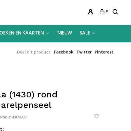
0
OEKEN EN KAARTEN
NIEUW
SALE
Deel dit product:
Facebook
Twitter
Pinterest
la (1430) rond
arelpenseel
ode:
214301000
 :