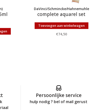
m)
DaVinci/Schmincke/Hahnemuhle
 5ml
complete aquarel set
Toevoegen aan winkelwagen
agen
€74,50
kt
Persoonlijke service
jk
hulp nodig ? bel of mail gerust
riaal