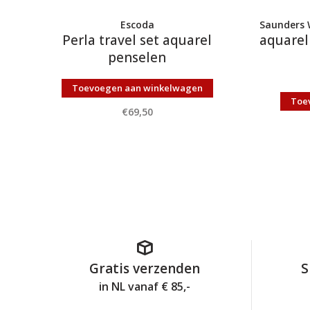
Escoda
Saunders W
Perla travel set aquarel
aquarel
penselen
Toevoegen aan winkelwagen
Toe
€69,50
Gratis verzenden
S
in NL vanaf € 85,-