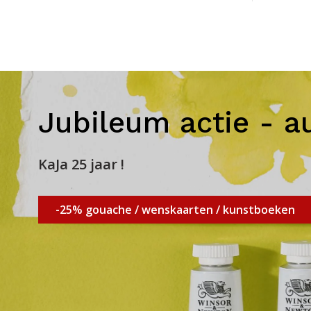
Jubileum actie - a
KaJa 25 jaar !
-25% gouache / wenskaarten / kunstboeken