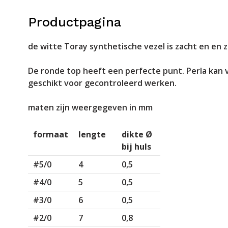
Productpagina
de witte Toray synthetische vezel is zacht en en 
De ronde top heeft een perfecte punt. Perla kan
geschikt voor gecontroleerd werken.
maten zijn weergegeven in mm
formaat
lengte
dikte Ø
bij huls
#5/0
4
0,5
#4/0
5
0,5
#3/0
6
0,5
#2/0
7
0,8