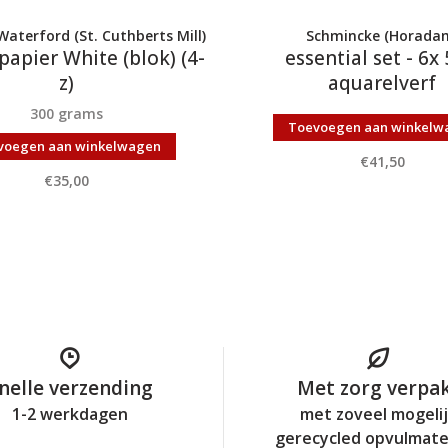
aterford (St. Cuthberts Mill)
Schmincke (Horada
papier White (blok) (4-
essential set - 6x
z)
aquarelverf
300 grams
Toevoegen aan winkelw
voegen aan winkelwagen
€41,50
€35,00
nelle verzending
Met zorg verpa
1-2 werkdagen
met zoveel mogeli
gerecycled opvulmate