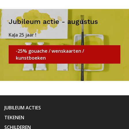
Jubileum actie - augustus
KaJa 25 jaar !
-25% gouache / wenskaarten /
kunstboeken
JUBILEUM ACTIES
TEKENEN
SCHILDEREN