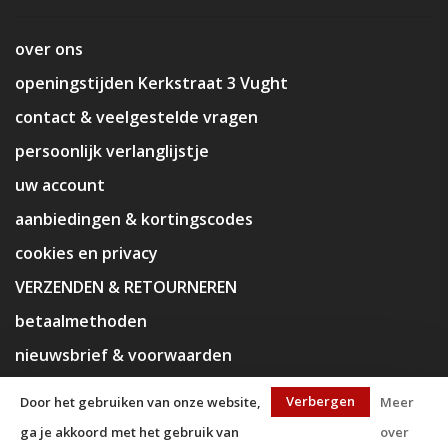
over ons
openingstijden Kerkstraat 3 Vught
contact & veelgestelde vragen
persoonlijk verlanglijstje
uw account
aanbiedingen & kortingscodes
cookies en privacy
VERZENDEN & RETOURNEREN
betaalmethoden
nieuwsbrief & voorwaarden
disclaimer
Verbergen
Door het gebruiken van onze website,
Meer
ga je akkoord met het gebruik van
over