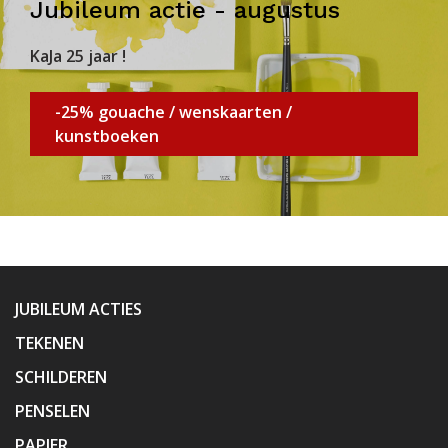
Jubileum actie - augustus
KaJa 25 jaar !
-25% gouache / wenskaarten /
kunstboeken
JUBILEUM ACTIES
TEKENEN
SCHILDEREN
PENSELEN
PAPIER