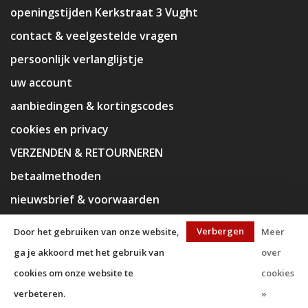
openingstijden Kerkstraat 3 Vught
contact & veelgestelde vragen
persoonlijk verlanglijstje
uw account
aanbiedingen & kortingscodes
cookies en privacy
VERZENDEN & RETOURNEREN
betaalmethoden
nieuwsbrief & voorwaarden
disclaimer
Verbergen
Door het gebruiken van onze website,
Meer
ga je akkoord met het gebruik van
over
cookies om onze website te
cookies
verbeteren.
»
© Copyright 2026 KaJa Art Material