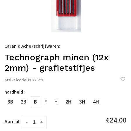
Caran d'Ache (schrijfwaren)
Technograph minen (12x
2mm) - grafietstifjes
Artikelcode:
6077.251
hardheid :
3B
2B
B
F
H
2H
3H
4H
€24,00
Aantal:
-
+