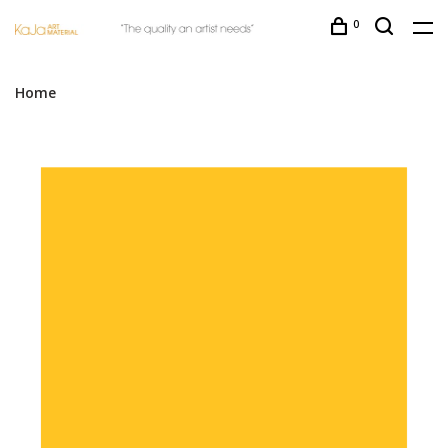
0
Home