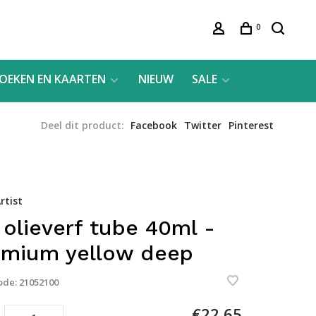
0
OEKEN EN KAARTEN
NIEUW
SALE
Deel dit product:
Facebook
Twitter
Pinterest
rtist
 olieverf tube 40ml -
mium yellow deep
ode:
21052100
€22,65