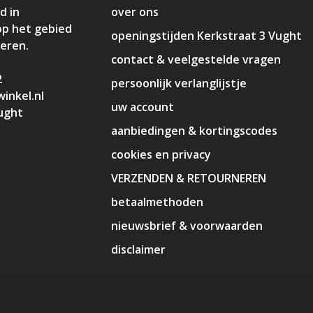
d in
over ons
op het gebied
openingstijden Kerkstraat 3 Vught
deren.
contact & veelgestelde vragen
2
persoonlijk verlanglijstje
inkel.nl
uw account
ught
aanbiedingen & kortingscodes
cookies en privacy
VERZENDEN & RETOURNEREN
betaalmethoden
nieuwsbrief & voorwaarden
disclaimer