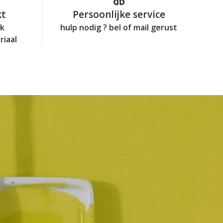
kt
Persoonlijke service
jk
hulp nodig ? bel of mail gerust
riaal