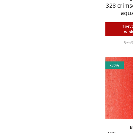
328 crims
aqua
Toev
win
€7,7
-30%
B