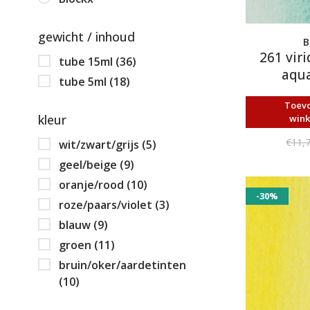
gewicht / inhoud
B
261 viri
tube 15ml
(36)
aqua
tube 5ml
(18)
Toev
kleur
win
€11,
wit/zwart/grijs
(5)
geel/beige
(9)
oranje/rood
(10)
-30%
roze/paars/violet
(3)
blauw
(9)
groen
(11)
bruin/oker/aardetinten
(10)