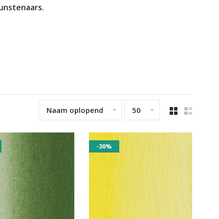
kunstenaars.
Naam oplopend
50
-30%