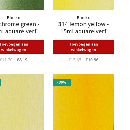
Blockx
Blockx
chrome green -
314 lemon yellow -
l aquarelverf
15ml aquarelverf
Toevoegen aan
Toevoegen aan
winkelwagen
winkelwagen
€11,70
€8,19
€15,65
€10,96
-30%