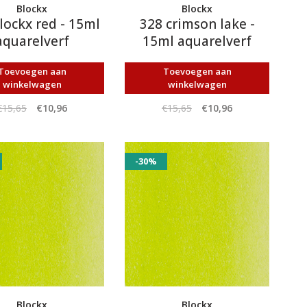
Blockx
Blockx
lockx red - 15ml
328 crimson lake -
aquarelverf
15ml aquarelverf
Toevoegen aan
Toevoegen aan
winkelwagen
winkelwagen
€15,65
€10,96
€15,65
€10,96
-30%
Blockx
Blockx