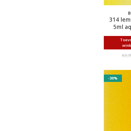
B
314 lem
5ml aq
Toev
win
€7,7
-30%