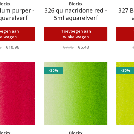
lockx
Blockx
ium purper -
326 quinacridone red -
327 B
quarelverf
5ml aquarelverf
oegen aan
Toevoegen aan
kelwagen
winkelwagen
5
€10,96
€7,75
€5,43
-30%
-30%
lockx
Blockx