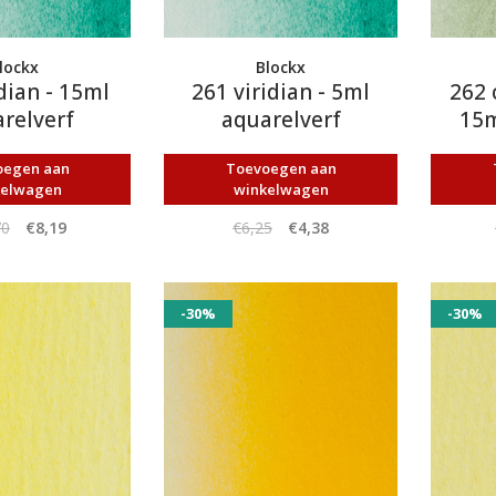
lockx
Blockx
dian - 15ml
261 viridian - 5ml
262 
relverf
aquarelverf
15m
oegen aan
Toevoegen aan
kelwagen
winkelwagen
70
€8,19
€6,25
€4,38
-30%
-30%