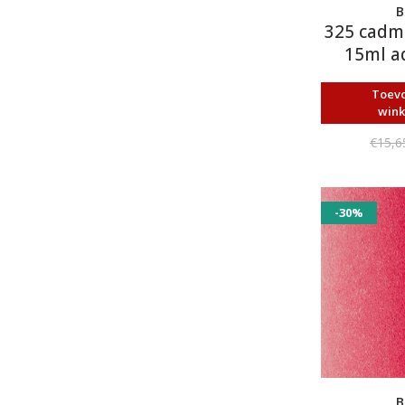
B
325 cadm
15ml a
Toev
win
€15,6
-30%
B