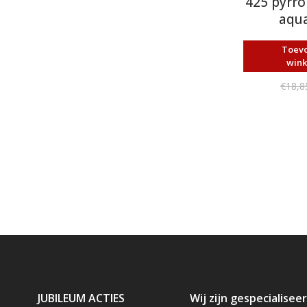
425 pyrro
aqua
Toev
win
€18,8
JUBILEUM ACTIES
Wij zijn gespecialiseer