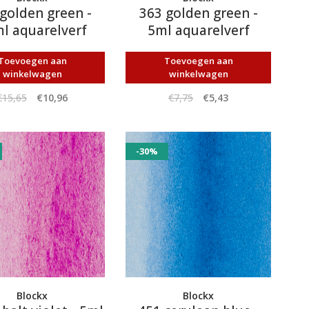
golden green -
363 golden green -
l aquarelverf
5ml aquarelverf
Toevoegen aan
Toevoegen aan
winkelwagen
winkelwagen
€15,65
€10,96
€7,75
€5,43
-30%
Blockx
Blockx