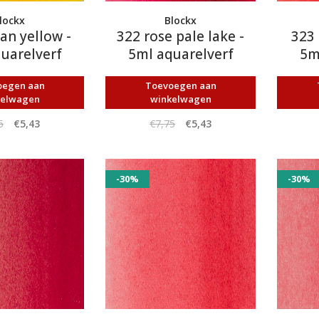
lockx
Blockx
an yellow -
322 rose pale lake -
323
uarelverf
5ml aquarelverf
5m
oegen aan
Toevoegen aan
kelwagen
winkelwagen
5
€5,43
€7,75
€5,43
-30%
-30%