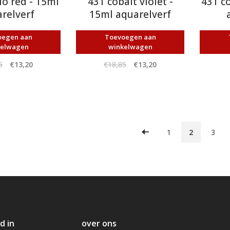
lo red - 15ml
431 cobalt violet -
431 co
relverf
15ml aquarelverf
oegen aan
Toevoegen aan
kelwagen
winkelwagen
5
€13,20
€18,85
€13,20
1
2
3
d in
over ons