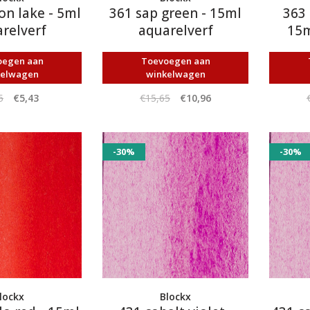
on lake - 5ml
361 sap green - 15ml
363 
relverf
aquarelverf
15m
oegen aan
Toevoegen aan
kelwagen
winkelwagen
5
€5,43
€15,65
€10,96
-30%
-30%
lockx
Blockx