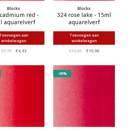
Blockx
Blockx
 cadmium red -
324 rose lake - 15ml
l aquarelverf
aquarelverf
Toevoegen aan
Toevoegen aan
winkelwagen
winkelwagen
€7,75
€4,43
€15,65
€10,96
-30%