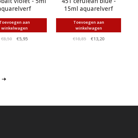
balt violet - 5ml
451 cerulean blue -
aquarelverf
15ml aquarelverf
Toevoegen aan
Toevoegen aan
winkelwagen
winkelwagen
€8,50
€5,95
€18,85
€13,20