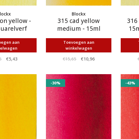
lockx
Blockx
on yellow -
315 cad yellow
316 
uarelverf
medium - 15ml
15m
aquarelverf
oegen aan
Toevoegen aan
kelwagen
winkelwagen
5
€5,43
€15,65
€10,96
-30%
-43%