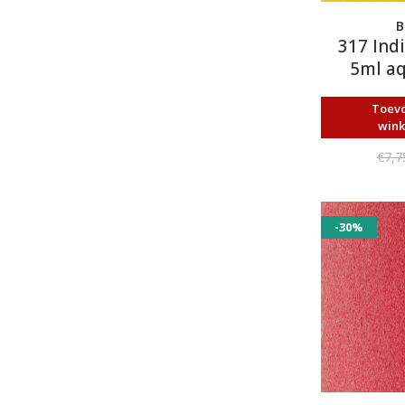
B
317 Indi
5ml aq
Toev
win
€7,7
-30%